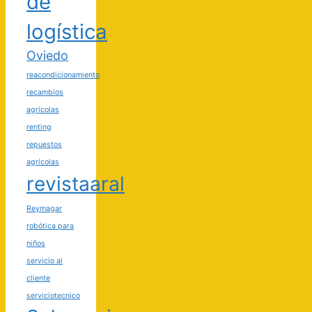
de
logística
Oviedo
reacondicionamiento
recambios
agrícolas
renting
repuestos
agrícolas
revistaaral
Reymagar
robótica para
niños
servicio al
cliente
serviciotecnico