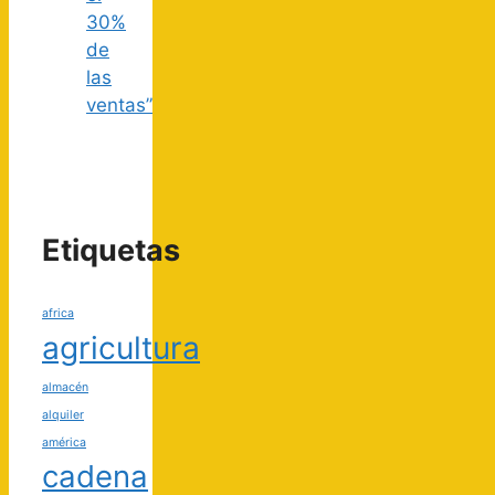
30%
de
las
ventas”
Etiquetas
africa
agricultura
almacén
alquiler
américa
cadena