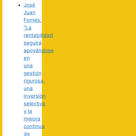
José
Juan
Fornés:
“La
rentabilidad
seguirá
apoyándose
en
una
gestión
rigurosa,
una
inversión
selectiva
y la
mejora
continua
de