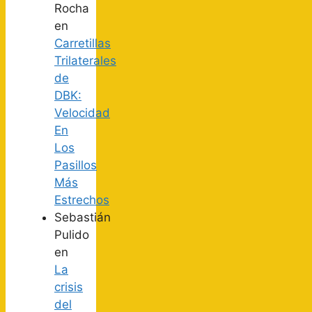
Rocha
en
Carretillas
Trilaterales
de
DBK:
Velocidad
En
Los
Pasillos
Más
Estrechos
Sebastián
Pulido
en
La
crisis
del