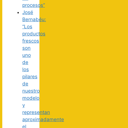
procesos”
José
Bernabéu:
“Los
productos
frescos
son
uno
de
los
pilares
de
nuestro
modelo
y
representan
aproximadamente
el