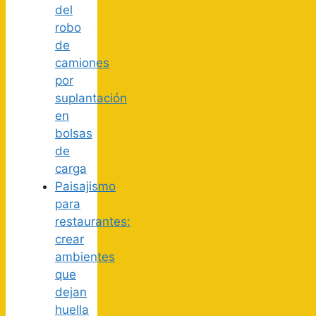
del
robo
de
camiones
por
suplantación
en
bolsas
de
carga
Paisajismo
para
restaurantes:
crear
ambientes
que
dejan
huella