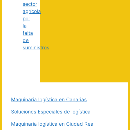
sector
agrícola
por
la
falta
de
suministros
Maquinaria logística en Canarias
Soluciones Especiales de logística
Maquinaria logística en Ciudad Real