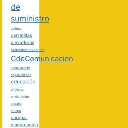
de
suministro
calidad
carretillas
elevadoras
carretillaselevadoras
CdeComunicacion
conocimiento
especializado
educación
eficiente
envío rápido
españa
europa
europa-
manutencion