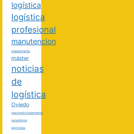
logística
logística
profesional
manutencion
maquinaria
máster
noticias
de
logística
Oviedo
reacondicionamiento
recambios
agrícolas