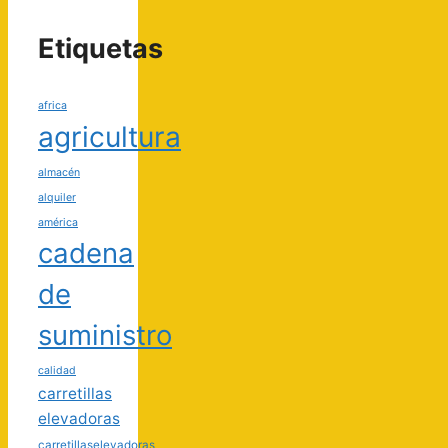
Etiquetas
africa
agricultura
almacén
alquiler
américa
cadena
de
suministro
calidad
carretillas
elevadoras
carretillaselevadoras