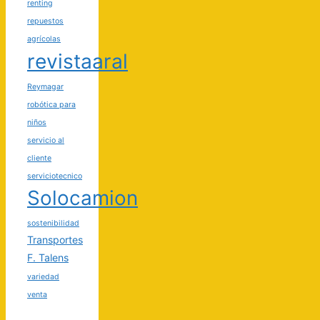
renting
repuestos
agrícolas
revistaaral
Reymagar
robótica para
niños
servicio al
cliente
serviciotecnico
Solocamion
sostenibilidad
Transportes
F. Talens
variedad
venta