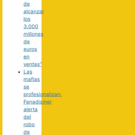
de
alcanzar
los
3.000
millones
de
euros
en
ventas”
Las
mafias
se
profesionalizan:
Fenadismer
alerta
del
robo
de