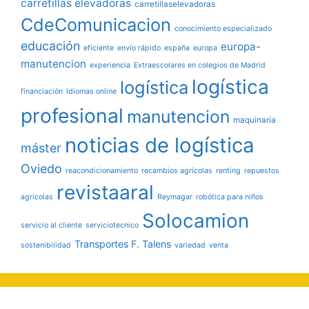
carretillas elevadoras
carretillaselevadoras
CdeComunicacion
conocimiento especializado
educación
europa-
eficiente
envío rápido
españa
europa
manutencion
experiencia
Extraescolares en colegios de Madrid
logística
logística
financiación
Idiomas online
profesional
manutencion
maquinaria
noticias de logística
máster
Oviedo
reacondicionamiento
recambios agrícolas
renting
repuestos
revistaaral
agrícolas
Reymagar
robótica para niños
Solocamion
servicio al cliente
serviciotecnico
Transportes F. Talens
sostenibilidad
variedad
venta