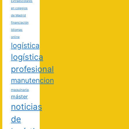
Extraescolares
en colegios
de Madrid
financiación
Idiomas
online
logística
logística
profesional
manutencion
maquinaria
máster
noticias
de