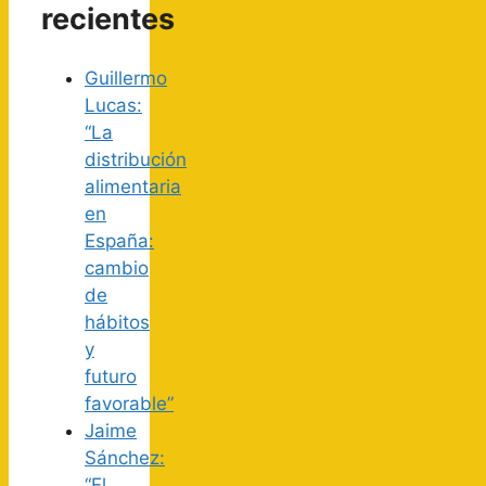
recientes
Guillermo
Lucas:
“La
distribución
alimentaria
en
España:
cambio
de
hábitos
y
futuro
favorable”
Jaime
Sánchez:
“El