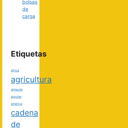
bolsas
de
carga
Etiquetas
africa
agricultura
almacén
alquiler
américa
cadena
de