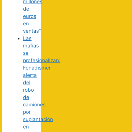
millones
de
euros
en
ventas”
Las
mafias
se
profesionalizan:
Fenadismer
alerta
del
robo
de
camiones
por
suplantación
en