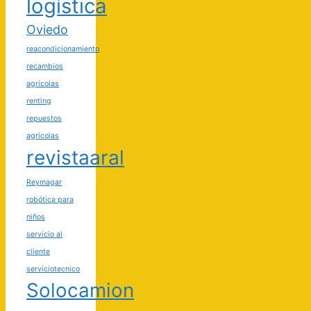
logística
Oviedo
reacondicionamiento
recambios
agrícolas
renting
repuestos
agrícolas
revistaaral
Reymagar
robótica para
niños
servicio al
cliente
serviciotecnico
Solocamion