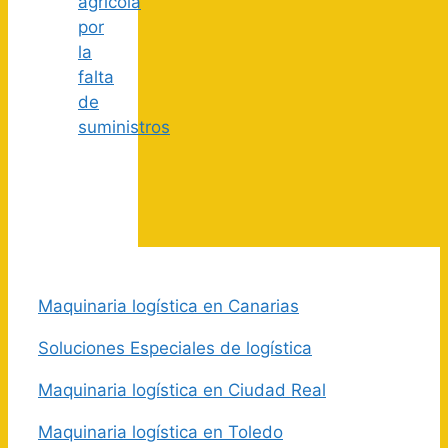
agrícola
por
la
falta
de
suministros
Maquinaria logística en Canarias
Soluciones Especiales de logística
Maquinaria logística en Ciudad Real
Maquinaria logística en Toledo