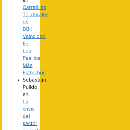
Carretillas
Trilaterales
de
DBK:
Velocidad
En
Los
Pasillos
Más
Estrechos
Sebastián
Pulido
en
La
crisis
del
sector