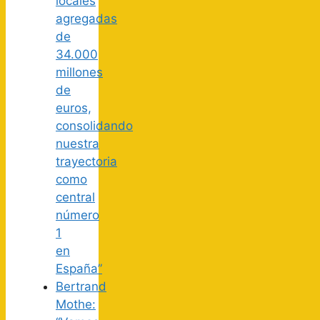
locales
agregadas
de
34.000
millones
de
euros,
consolidando
nuestra
trayectoria
como
central
número
1
en
España”
Bertrand
Mothe: