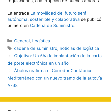
regulaciones, o la irrupción de nuevos actores.
La entrada
La movilidad del futuro será
autónoma, sostenible y colaborativa
se publicó
primero en
Cadena de Suministro
.
Categorías
General
,
Logística
Etiquetas
cadena de suministro
,
noticias de logística
Navegación
Objetivo: Un 5% de implantación de la carta
de
de porte electrónica en un año
entradas
Ábalos reafirma el Corredor Cantábrico
Mediterráneo con un nuevo tramo de la autovía
A-68