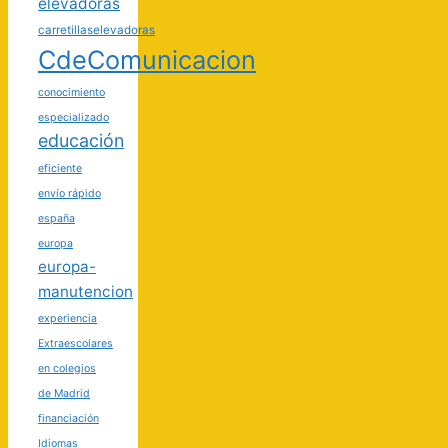
elevadoras
carretillaselevadoras
CdeComunicacion
conocimiento
especializado
educación
eficiente
envío rápido
españa
europa
europa-
manutencion
experiencia
Extraescolares
en colegios
de Madrid
financiación
Idiomas