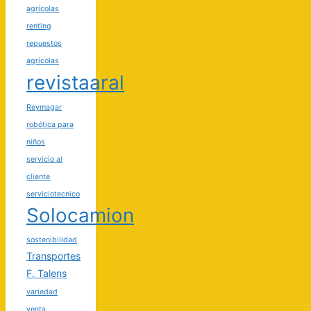
agrícolas
renting
repuestos
agrícolas
revistaaral
Reymagar
robótica para
niños
servicio al
cliente
serviciotecnico
Solocamion
sostenibilidad
Transportes
F. Talens
variedad
venta