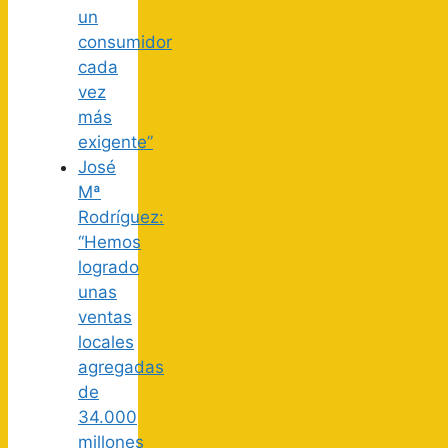
un
consumidor
cada
vez
más
exigente”
José
Mª
Rodríguez:
“Hemos
logrado
unas
ventas
locales
agregadas
de
34.000
millones