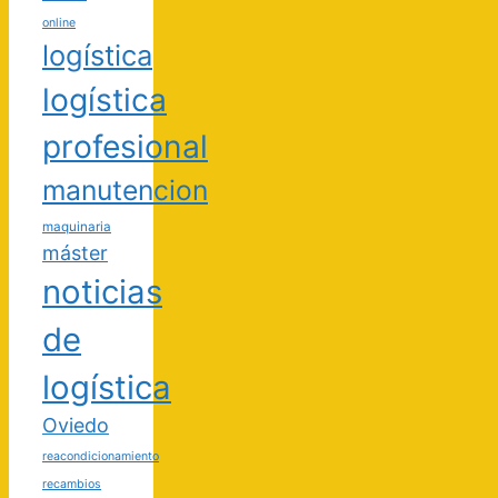
online
logística
logística
profesional
manutencion
maquinaria
máster
noticias
de
logística
Oviedo
reacondicionamiento
recambios