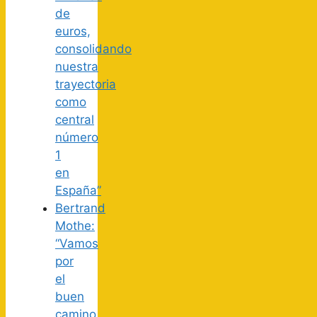
de
euros,
consolidando
nuestra
trayectoria
como
central
número
1
en
España”
Bertrand
Mothe:
“Vamos
por
el
buen
camino