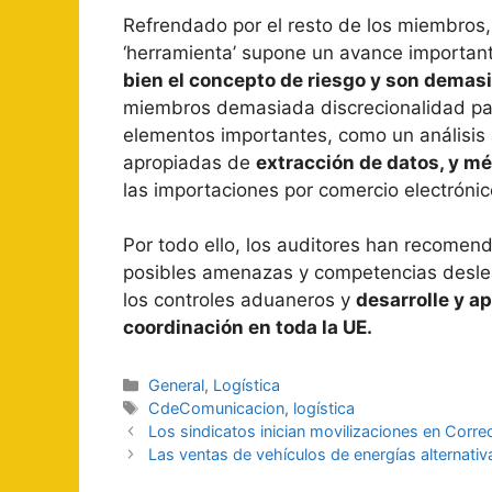
Refrendado por el resto de los miembros,
‘herramienta’ supone un avance important
bien el concepto de riesgo y son demasi
miembros demasiada discrecionalidad para 
elementos importantes, como un análisis 
apropiadas de
extracción de datos, y mé
las importaciones por comercio electrónic
Por todo ello, los auditores han recomend
posibles amenazas y competencias deslea
los controles aduaneros y
desarrolle y a
coordinación en toda la UE.
Categorías
General
,
Logística
Etiquetas
CdeComunicacion
,
logística
Navegación
Los sindicatos inician movilizaciones en Corre
de
Las ventas de vehículos de energías alternat
entradas