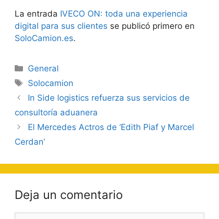
La entrada
IVECO ON: toda una experiencia
digital para sus clientes
se publicó primero en
SoloCamion.es
.
Categorías
General
Etiquetas
Solocamion
Navegación
In Side logistics refuerza sus servicios de
de
consultoría aduanera
entradas
El Mercedes Actros de ‘Edith Piaf y Marcel
Cerdan’
Deja un comentario
Comentario