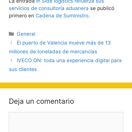
La entrada
In Side logistics refuerza sus
servicios de consultoría aduanera
se publicó
primero en
Cadena de Suministro
.
Categorías
General
Navegación
El puerto de Valencia mueve más de 13
de
millones de toneladas de mercancías
entradas
IVECO ON: toda una experiencia digital para
sus clientes
Deja un comentario
Comentario