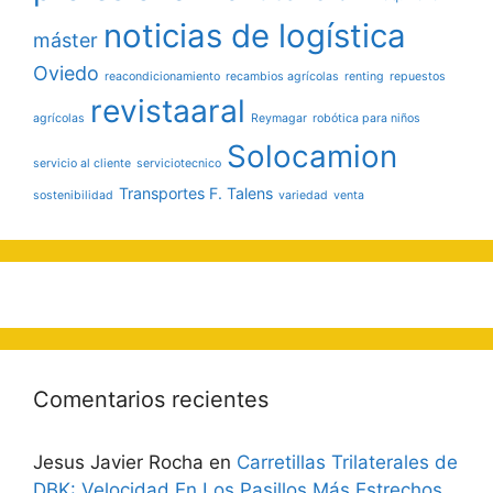
noticias de logística
máster
Oviedo
reacondicionamiento
recambios agrícolas
renting
repuestos
revistaaral
agrícolas
Reymagar
robótica para niños
Solocamion
servicio al cliente
serviciotecnico
Transportes F. Talens
sostenibilidad
variedad
venta
Comentarios recientes
Jesus Javier Rocha
en
Carretillas Trilaterales de
DBK: Velocidad En Los Pasillos Más Estrechos