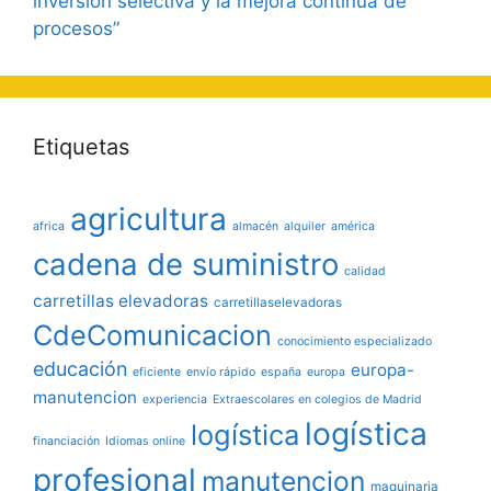
inversión selectiva y la mejora continua de
procesos”
Etiquetas
agricultura
africa
almacén
alquiler
américa
cadena de suministro
calidad
carretillas elevadoras
carretillaselevadoras
CdeComunicacion
conocimiento especializado
educación
europa-
eficiente
envío rápido
españa
europa
manutencion
experiencia
Extraescolares en colegios de Madrid
logística
logística
financiación
Idiomas online
profesional
manutencion
maquinaria