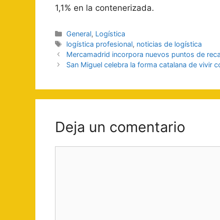
1,1% en la contenerizada.
Categorías
General
,
Logística
Etiquetas
logística profesional
,
noticias de logística
Navegación
Mercamadrid incorpora nuevos puntos de recarg
de
San Miguel celebra la forma catalana de vivir 
entradas
Deja un comentario
Comentario