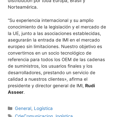
distribución por toda Europa, Brasil y
Norteamérica.
“Su experiencia internacional y su amplio
conocimiento de la legislación y el mercado de
la UE, junto a las asociaciones establecidas,
asegurarán la entrada de IMI en el mercado
europeo sin limitaciones. Nuestro objetivo es
convertirnos en un socio tecnológico de
referencia para todos los OEM de las cadenas
de suministros, los usuarios finales y los
desarrolladores, prestando un servicio de
calidad a nuestros clientes», afirma el
presidente y director general de IMI,
Rudi
Asseer
.
Categorías
General
,
Logística
Etiquetas
CdeComunicacion
,
logística