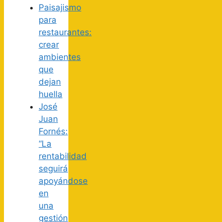
Paisajismo
para
restaurantes:
crear
ambientes
que
dejan
huella
José
Juan
Fornés:
“La
rentabilidad
seguirá
apoyándose
en
una
gestión