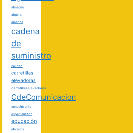
almacén
alquiler
américa
cadena
de
suministro
calidad
carretillas
elevadoras
carretillaselevadoras
CdeComunicacion
conocimiento
especializado
educación
eficiente