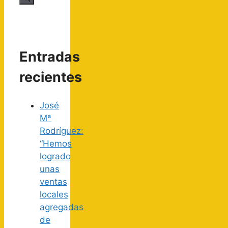
Entradas
recientes
José
Mª
Rodríguez:
“Hemos
logrado
unas
ventas
locales
agregadas
de