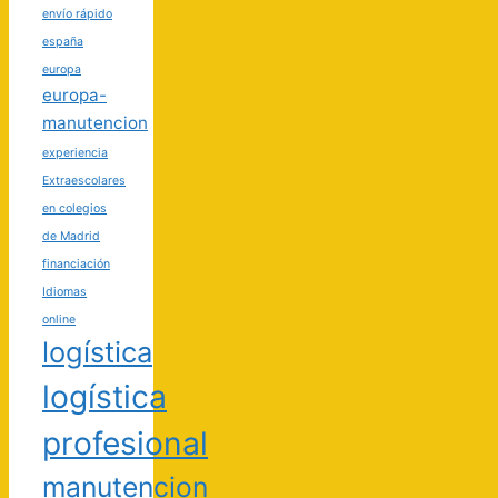
envío rápido
españa
europa
europa-
manutencion
experiencia
Extraescolares
en colegios
de Madrid
financiación
Idiomas
online
logística
logística
profesional
manutencion