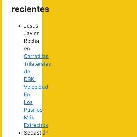
recientes
Jesus
Javier
Rocha
en
Carretillas
Trilaterales
de
DBK:
Velocidad
En
Los
Pasillos
Más
Estrechos
Sebastián