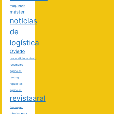
maquinaria
máster
noticias
de
logística
Oviedo
reacondicionamiento
recambios
agrícolas
renting
repuestos
agrícolas
revistaaral
Reymagar
robótica para