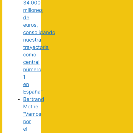
34.000
millones
de
euros,
consolidando
nuestra
trayectoria
como
central
número
1
en
España”
Bertrand
Mothe:
“Vamos
por
el