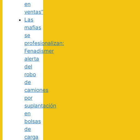
en
ventas”
Las
mafias
se
profesionalizan:
Fenadismer
alerta
del
robo
de
camiones
por
suplantación
en
bolsas
de
carga