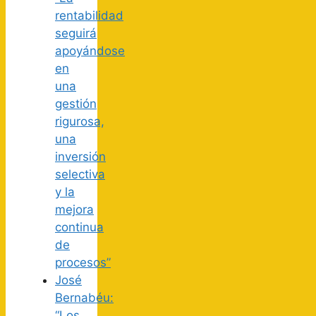
rentabilidad
seguirá
apoyándose
en
una
gestión
rigurosa,
una
inversión
selectiva
y la
mejora
continua
de
procesos”
José
Bernabéu:
“Los