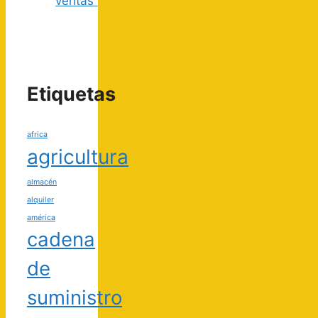
ventas”
Etiquetas
africa
agricultura
almacén
alquiler
américa
cadena
de
suministro