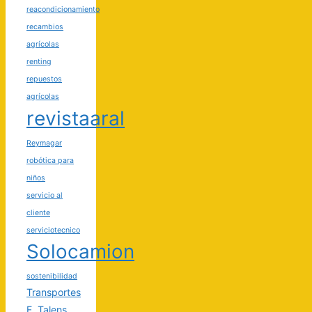
reacondicionamiento
recambios
agrícolas
renting
repuestos
agrícolas
revistaaral
Reymagar
robótica para
niños
servicio al
cliente
serviciotecnico
Solocamion
sostenibilidad
Transportes
F. Talens