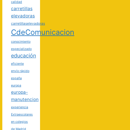
calidad
carretillas
elevadoras
carretillaselevadoras
CdeComunicacion
conocimiento
especializado
educación
eficiente
envío rápido
españa
europa
europa-
manutencion
experiencia
Extraescolares
en colegios
de Madrid