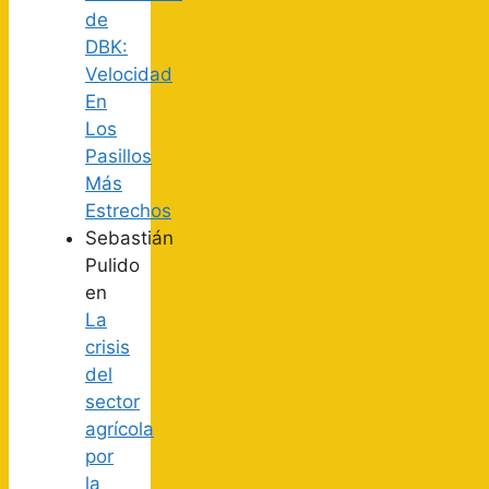
de
DBK:
Velocidad
En
Los
Pasillos
Más
Estrechos
Sebastián
Pulido
en
La
crisis
del
sector
agrícola
por
la