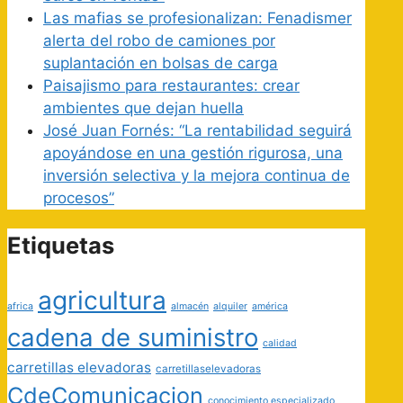
Las mafias se profesionalizan: Fenadismer
alerta del robo de camiones por
suplantación en bolsas de carga
Paisajismo para restaurantes: crear
ambientes que dejan huella
José Juan Fornés: “La rentabilidad seguirá
apoyándose en una gestión rigurosa, una
inversión selectiva y la mejora continua de
procesos”
Etiquetas
agricultura
africa
almacén
alquiler
américa
cadena de suministro
calidad
carretillas elevadoras
carretillaselevadoras
CdeComunicacion
conocimiento especializado