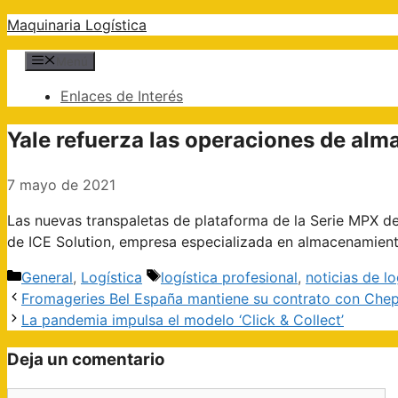
Saltar
Maquinaria Logística
al
Menú
contenido
Enlaces de Interés
Yale refuerza las operaciones de alm
7 mayo de 2021
Las nuevas transpaletas de plataforma de la Serie MPX d
de ICE Solution, empresa especializada en almacenamiento
Categorías
Etiquetas
General
,
Logística
logística profesional
,
noticias de lo
Navegación
Fromageries Bel España mantiene su contrato con Che
de
La pandemia impulsa el modelo ‘Click & Collect’
entradas
Deja un comentario