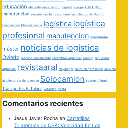
educación
europa-
eficiente
envío rápido
españa
europa
manutencion
experiencia
Extraescolares en colegios de Madrid
logística
logística
financiación
Idiomas online
profesional
manutencion
maquinaria
noticias de logística
máster
Oviedo
reacondicionamiento
recambios agrícolas
renting
repuestos
revistaaral
agrícolas
Reymagar
robótica para niños
servicio
Solocamion
al cliente
serviciotecnico
sostenibilidad
Transportes F. Talens
variedad
venta
Comentarios recientes
Jesus Javier Rocha
en
Carretillas
Trilaterales de DBK: Velocidad En Los