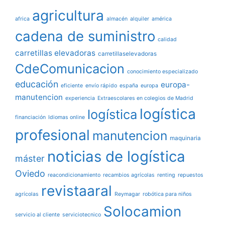
agricultura
africa
almacén
alquiler
américa
cadena de suministro
calidad
carretillas elevadoras
carretillaselevadoras
CdeComunicacion
conocimiento especializado
educación
europa-
eficiente
envío rápido
españa
europa
manutencion
experiencia
Extraescolares en colegios de Madrid
logística
logística
financiación
Idiomas online
profesional
manutencion
maquinaria
noticias de logística
máster
Oviedo
reacondicionamiento
recambios agrícolas
renting
repuestos
revistaaral
agrícolas
Reymagar
robótica para niños
Solocamion
servicio al cliente
serviciotecnico