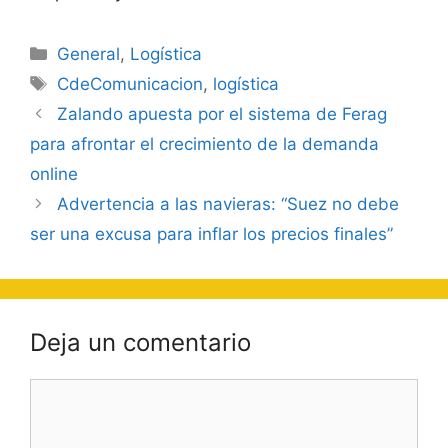
Categorías
General
,
Logística
Etiquetas
CdeComunicacion
,
logística
Navegación
Zalando apuesta por el sistema de Ferag
de
para afrontar el crecimiento de la demanda
entradas
online
Advertencia a las navieras: “Suez no debe
ser una excusa para inflar los precios finales”
Deja un comentario
Comentario