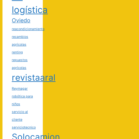
logística
Oviedo
reacondicionamiento
recambios
agrícolas
renting
repuestos
agrícolas
revistaaral
Reymagar
robótica para
niños
servicio al
cliente
serviciotecnico
Solocamion