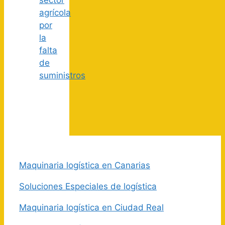
sector
agrícola
por
la
falta
de
suministros
Maquinaria logística en Canarias
Soluciones Especiales de logística
Maquinaria logística en Ciudad Real