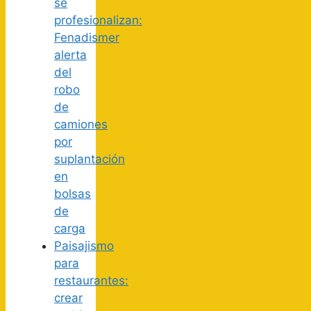
se
profesionalizan:
Fenadismer
alerta
del
robo
de
camiones
por
suplantación
en
bolsas
de
carga
Paisajismo
para
restaurantes:
crear