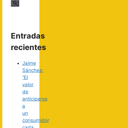
Entradas
recientes
Jaime
Sánchez:
“El
valor
de
anticiparse
a
un
consumidor
cada