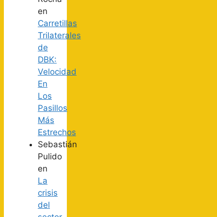
en
Carretillas
Trilaterales
de
DBK:
Velocidad
En
Los
Pasillos
Más
Estrechos
Sebastián
Pulido
en
La
crisis
del