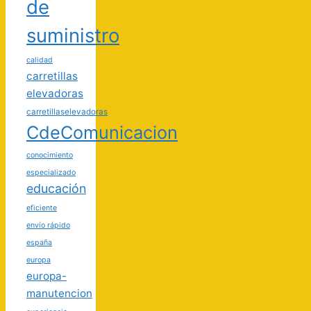
de
suministro
calidad
carretillas
elevadoras
carretillaselevadoras
CdeComunicacion
conocimiento
especializado
educación
eficiente
envío rápido
españa
europa
europa-
manutencion