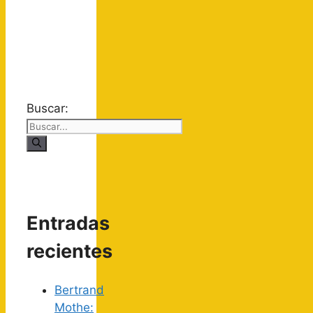
Buscar:
Entradas
recientes
Bertrand
Mothe: