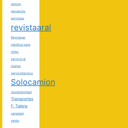
renting
repuestos
agrícolas
revistaaral
Reymagar
robótica para
niños
servicio al
cliente
serviciotecnico
Solocamion
sostenibilidad
Transportes
F. Talens
variedad
venta