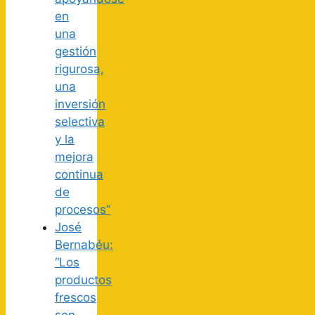
en
una
gestión
rigurosa,
una
inversión
selectiva
y la
mejora
continua
de
procesos”
José
Bernabéu:
“Los
productos
frescos
son