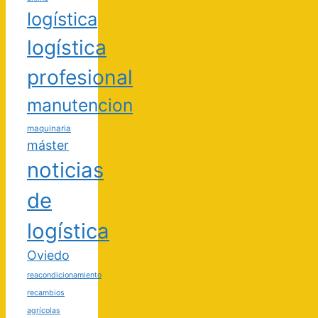
logística
logística
profesional
manutencion
maquinaria
máster
noticias
de
logística
Oviedo
reacondicionamiento
recambios
agrícolas