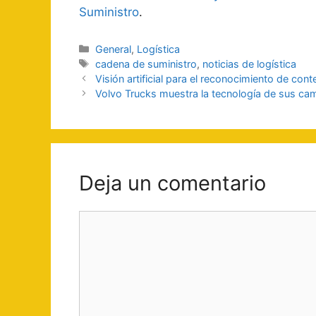
Suministro
.
Categorías
General
,
Logística
Etiquetas
cadena de suministro
,
noticias de logística
Navegación
Visión artificial para el reconocimiento de co
de
Volvo Trucks muestra la tecnología de sus ca
entradas
Deja un comentario
Comentario