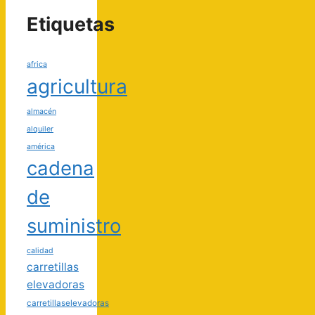
Etiquetas
africa
agricultura
almacén
alquiler
américa
cadena
de
suministro
calidad
carretillas
elevadoras
carretillaselevadoras