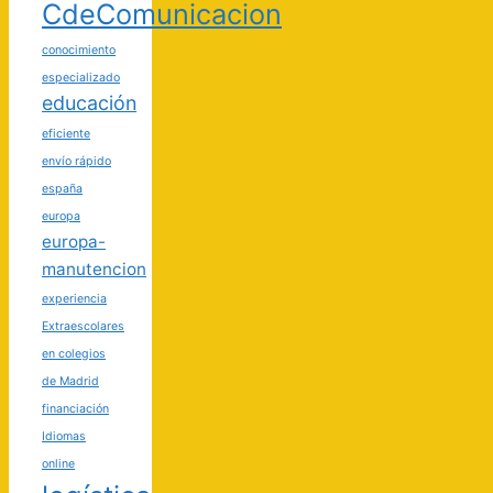
CdeComunicacion
conocimiento
especializado
educación
eficiente
envío rápido
españa
europa
europa-
manutencion
experiencia
Extraescolares
en colegios
de Madrid
financiación
Idiomas
online