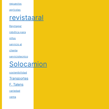
repuestos
agrícolas
revistaaral
Reymagar
robótica para
niños
servicio al
cliente
serviciotecnico
Solocamion
sostenibilidad
Transportes
F. Talens
variedad
venta