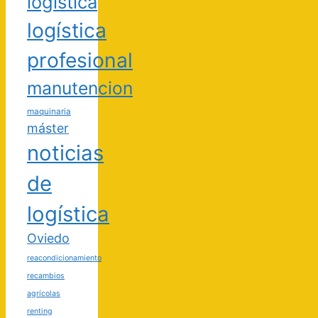
logística
logística
profesional
manutencion
maquinaria
máster
noticias
de
logística
Oviedo
reacondicionamiento
recambios
agrícolas
renting