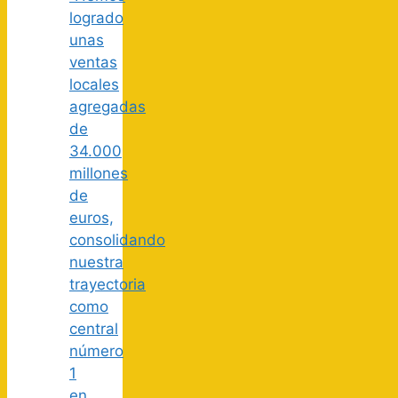
logrado
unas
ventas
locales
agregadas
de
34.000
millones
de
euros,
consolidando
nuestra
trayectoria
como
central
número
1
en