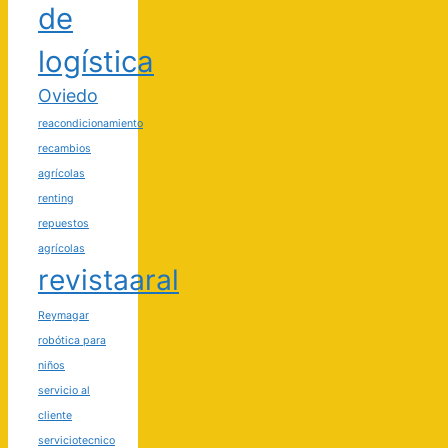
de
logística
Oviedo
reacondicionamiento
recambios
agrícolas
renting
repuestos
agrícolas
revistaaral
Reymagar
robótica para
niños
servicio al
cliente
serviciotecnico