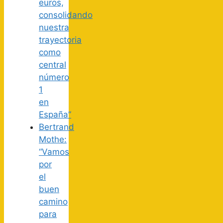
euros,
consolidando
nuestra
trayectoria
como
central
número
1
en
España”
Bertrand
Mothe:
“Vamos
por
el
buen
camino
para