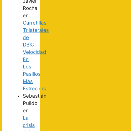
Javier
Rocha
en
Carretillas
Trilaterales
de
DBK:
Velocidad
En
Los
Pasillos
Más
Estrechos
Sebastián
Pulido
en
La
crisis