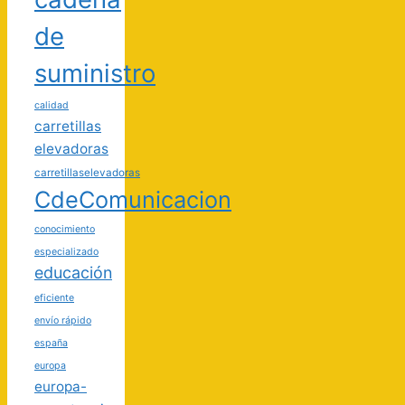
de
suministro
calidad
carretillas
elevadoras
carretillaselevadoras
CdeComunicacion
conocimiento
especializado
educación
eficiente
envío rápido
españa
europa
europa-