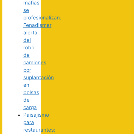
mafias
se
profesionalizan:
Fenadismer
alerta
del
robo
de
camiones
por
suplantación
en
bolsas
de
carga
Paisajismo
para
restaurantes: