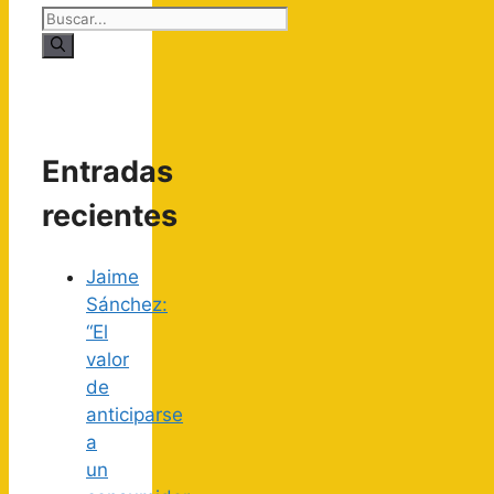
Entradas
recientes
Jaime
Sánchez:
“El
valor
de
anticiparse
a
un