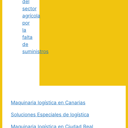
del
sector
agrícola
por
la
falta
de
suministros
Maquinaria logística en Canarias
Soluciones Especiales de logística
Maquinaria logística en Ciudad Real