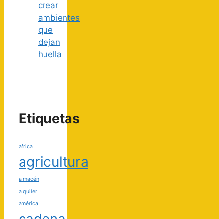
crear
ambientes
que
dejan
huella
Etiquetas
africa
agricultura
almacén
alquiler
américa
cadena