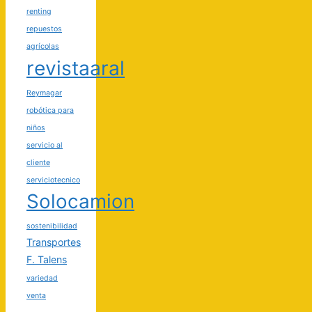
renting
repuestos
agrícolas
revistaaral
Reymagar
robótica para
niños
servicio al
cliente
serviciotecnico
Solocamion
sostenibilidad
Transportes
F. Talens
variedad
venta