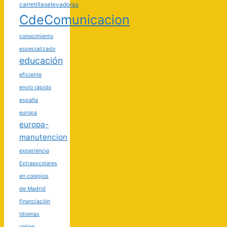
carretillaselevadoras
CdeComunicacion
conocimiento
especializado
educación
eficiente
envío rápido
españa
europa
europa-
manutencion
experiencia
Extraescolares
en colegios
de Madrid
financiación
Idiomas
online