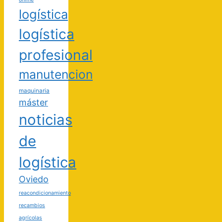
logística
logística
profesional
manutencion
maquinaria
máster
noticias
de
logística
Oviedo
reacondicionamiento
recambios
agrícolas