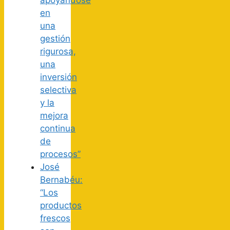
en
una
gestión
rigurosa,
una
inversión
selectiva
y la
mejora
continua
de
procesos”
José
Bernabéu:
“Los
productos
frescos