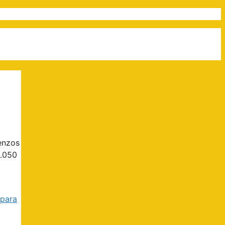
ienzos
6.050
 para