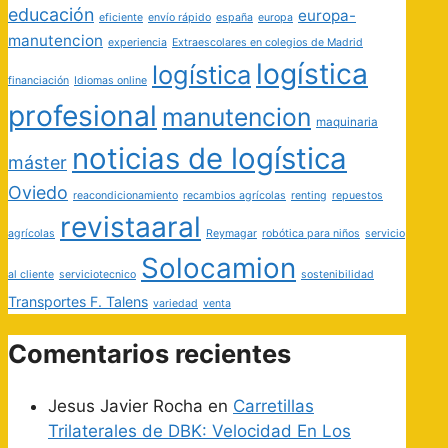
educación
europa-
eficiente
envío rápido
españa
europa
manutencion
experiencia
Extraescolares en colegios de Madrid
logística
logística
financiación
Idiomas online
profesional
manutencion
maquinaria
noticias de logística
máster
Oviedo
reacondicionamiento
recambios agrícolas
renting
repuestos
revistaaral
agrícolas
Reymagar
robótica para niños
servicio
Solocamion
al cliente
serviciotecnico
sostenibilidad
Transportes F. Talens
variedad
venta
Comentarios recientes
Jesus Javier Rocha
en
Carretillas
Trilaterales de DBK: Velocidad En Los