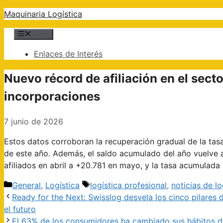
Saltar
Maquinaria Logística
al
Menú
contenido
Enlaces de Interés
Nuevo récord de afiliación en el sect
incorporaciones
7 junio de 2026
Estos datos corroboran la recuperación gradual de la tas
de este año. Además, el saldo acumulado del año vuelve a
afiliados en abril a +20.781 en mayo, y la tasa acumulada
Categorías
Etiquetas
General
,
Logística
logística profesional
,
noticias de lo
Navegación
Ready for the Next: Swisslog desvela los cinco pilares
de
el futuro
entradas
El 63% de los consumidores ha cambiado sus hábitos de