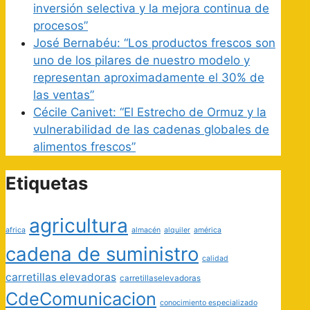
inversión selectiva y la mejora continua de
procesos”
José Bernabéu: “Los productos frescos son
uno de los pilares de nuestro modelo y
representan aproximadamente el 30% de
las ventas”
Cécile Canivet: “El Estrecho de Ormuz y la
vulnerabilidad de las cadenas globales de
alimentos frescos”
Etiquetas
agricultura
africa
almacén
alquiler
américa
cadena de suministro
calidad
carretillas elevadoras
carretillaselevadoras
CdeComunicacion
conocimiento especializado