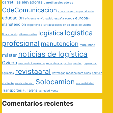
carretillas elevadoras
carretillaselevadoras
CdeComunicacion
conocimiento especializado
educación
europa-
eficiente
envío rápido
españa
europa
manutencion
experiencia
Extraescolares en colegios de Madrid
logística
logística
financiación
Idiomas online
profesional
manutencion
maquinaria
noticias de logística
máster
Oviedo
reacondicionamiento
recambios agrícolas
renting
repuestos
revistaaral
agrícolas
Reymagar
robótica para niños
servicio
Solocamion
al cliente
serviciotecnico
sostenibilidad
Transportes F. Talens
variedad
venta
Comentarios recientes