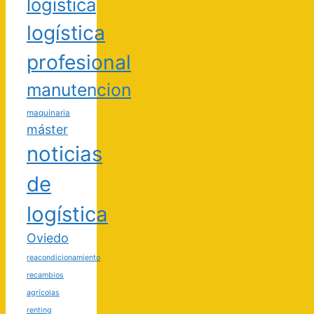
logística
logística
profesional
manutencion
maquinaria
máster
noticias
de
logística
Oviedo
reacondicionamiento
recambios
agrícolas
renting