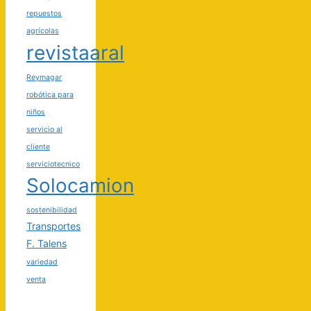
repuestos
agrícolas
revistaaral
Reymagar
robótica para
niños
servicio al
cliente
serviciotecnico
Solocamion
sostenibilidad
Transportes
F. Talens
variedad
venta