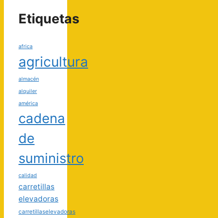
Etiquetas
africa
agricultura
almacén
alquiler
américa
cadena
de
suministro
calidad
carretillas
elevadoras
carretillaselevadoras