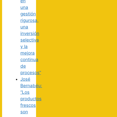
en
una
gestión
rigurosa,
una
inversión
selectiva
y la
mejora
continua
de
procesos”
José
Bernabéu:
“Los
productos
frescos
son