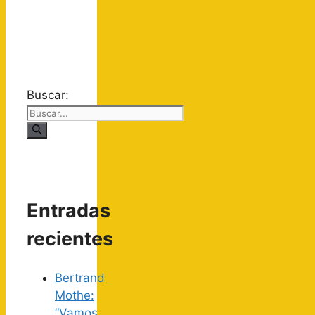
Buscar:
Entradas
recientes
Bertrand
Mothe:
“Vamos