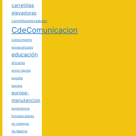
carretillas
elevadoras
carretillaselevadoras
CdeComunicacion
conocimiento
especializado
educación
eficiente
envío rápido
españa
europa
europa-
manutencion
experiencia
Extraescolares
en colegios
de Madrid