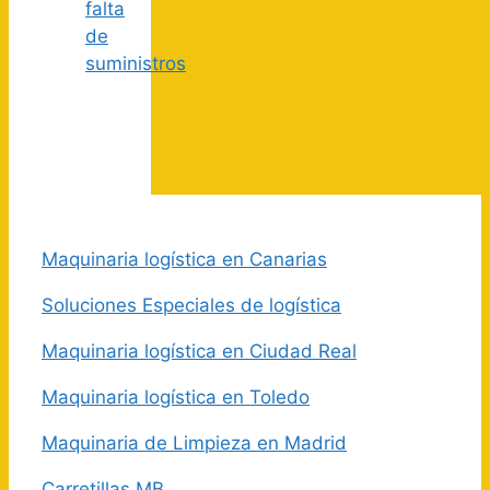
falta
de
suministros
Maquinaria logística en Canarias
Soluciones Especiales de logística
Maquinaria logística en Ciudad Real
Maquinaria logística en Toledo
Maquinaria de Limpieza en Madrid
Carretillas MB