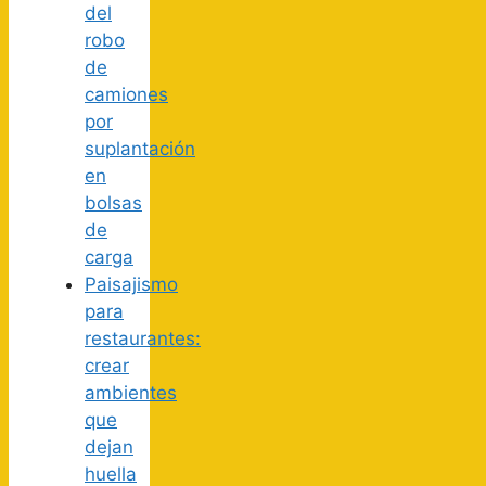
del
robo
de
camiones
por
suplantación
en
bolsas
de
carga
Paisajismo
para
restaurantes:
crear
ambientes
que
dejan
huella