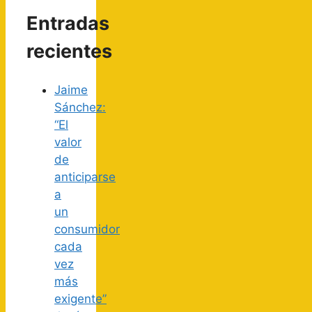
Entradas
recientes
Jaime
Sánchez:
“El
valor
de
anticiparse
a
un
consumidor
cada
vez
más
exigente”