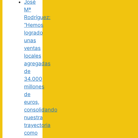
José
Mª
Rodríguez:
“Hemos
logrado
unas
ventas
locales
agregadas
de
34.000
millones
de
euros,
consolidando
nuestra
trayectoria
como