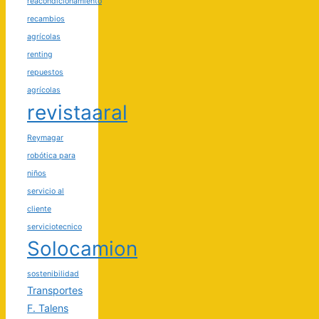
reacondicionamiento
recambios
agrícolas
renting
repuestos
agrícolas
revistaaral
Reymagar
robótica para
niños
servicio al
cliente
serviciotecnico
Solocamion
sostenibilidad
Transportes
F. Talens