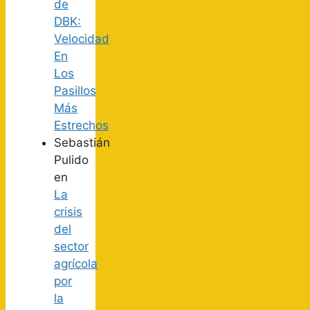
de
DBK:
Velocidad
En
Los
Pasillos
Más
Estrechos
Sebastián
Pulido
en
La
crisis
del
sector
agrícola
por
la