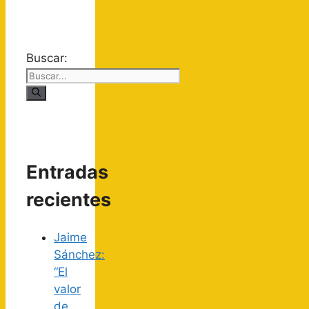
Buscar:
Entradas
recientes
Jaime
Sánchez:
“El
valor
de