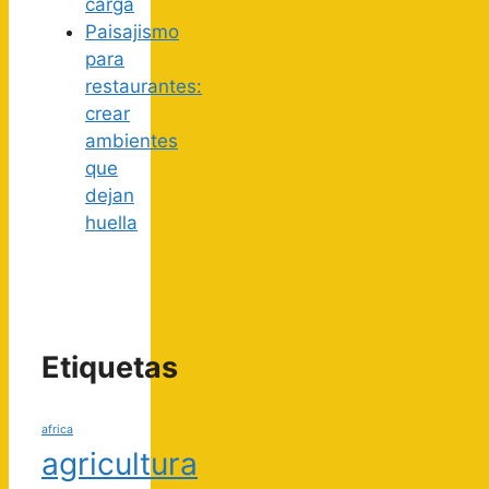
carga
Paisajismo
para
restaurantes:
crear
ambientes
que
dejan
huella
Etiquetas
africa
agricultura