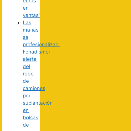
euros
en
ventas”
Las
mafias
se
profesionalizan:
Fenadismer
alerta
del
robo
de
camiones
por
suplantación
en
bolsas
de