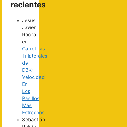
recientes
Jesus
Javier
Rocha
en
Carretillas
Trilaterales
de
DBK:
Velocidad
En
Los
Pasillos
Más
Estrechos
Sebastián
Pulido