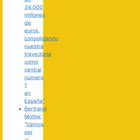
34.000
millones
de
euros,
consolidando
nuestra
trayectoria
como
central
número
1
en
España”
Bertrand
Mothe:
“Vamos
por