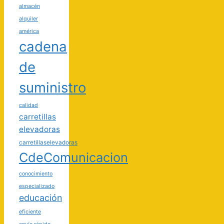
almacén
alquiler
américa
cadena
de
suministro
calidad
carretillas
elevadoras
carretillaselevadoras
CdeComunicacion
conocimiento
especializado
educación
eficiente