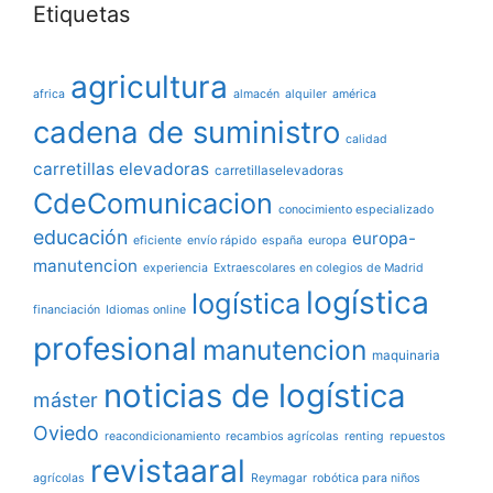
Etiquetas
agricultura
africa
almacén
alquiler
américa
cadena de suministro
calidad
carretillas elevadoras
carretillaselevadoras
CdeComunicacion
conocimiento especializado
educación
europa-
eficiente
envío rápido
españa
europa
manutencion
experiencia
Extraescolares en colegios de Madrid
logística
logística
financiación
Idiomas online
profesional
manutencion
maquinaria
noticias de logística
máster
Oviedo
reacondicionamiento
recambios agrícolas
renting
repuestos
revistaaral
agrícolas
Reymagar
robótica para niños