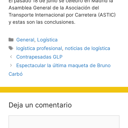
El pasado 18 de junio se celebró en Madrid la
Asamblea General de la Asociación del
Transporte Internacional por Carretera (ASTIC)
y estas son las conclusiones.
Categorías
General
,
Logística
Etiquetas
logística profesional
,
noticias de logística
Navegación
Contrapesadas GLP
de
Espectacular la última maqueta de Bruno
entradas
Carbó
Deja un comentario
Comentario