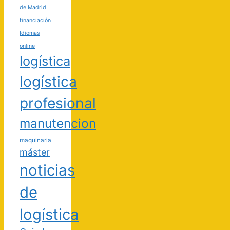
de Madrid
financiación
Idiomas
online
logística
logística
profesional
manutencion
maquinaria
máster
noticias
de
logística