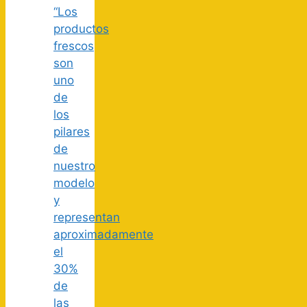
“Los
productos
frescos
son
uno
de
los
pilares
de
nuestro
modelo
y
representan
aproximadamente
el
30%
de
las