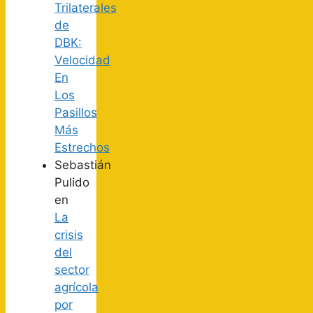
Trilaterales
de
DBK:
Velocidad
En
Los
Pasillos
Más
Estrechos
Sebastián
Pulido
en
La
crisis
del
sector
agrícola
por