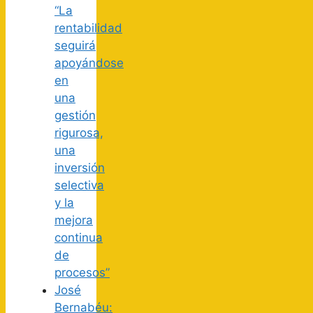
“La
rentabilidad
seguirá
apoyándose
en
una
gestión
rigurosa,
una
inversión
selectiva
y la
mejora
continua
de
procesos”
José
Bernabéu: