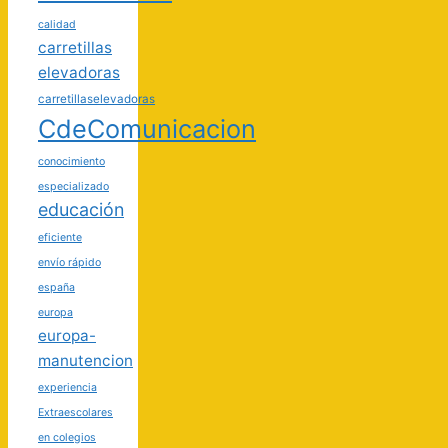
calidad
carretillas
elevadoras
carretillaselevadoras
CdeComunicacion
conocimiento
especializado
educación
eficiente
envío rápido
españa
europa
europa-
manutencion
experiencia
Extraescolares
en colegios