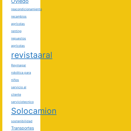
Oviedo
reacondicionamiento
recambios
agrícolas
renting
repuestos
agrícolas
revistaaral
Reymagar
robótica para
niños
servicio al
cliente
serviciotecnico
Solocamion
sostenibilidad
Transportes