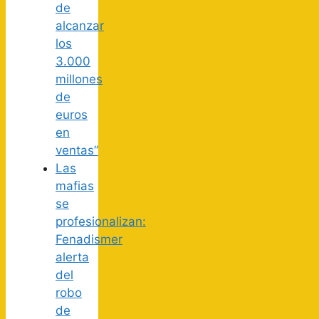
de
alcanzar
los
3.000
millones
de
euros
en
ventas”
Las
mafias
se
profesionalizan:
Fenadismer
alerta
del
robo
de