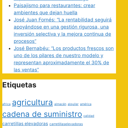
Paisajismo para restaurantes: crear
ambientes que dejan huella
José Juan Fornés: “La rentabilidad seguirá
apoyándose en una gestión rigurosa, una
inversión selectiva y la mejora continua de
procesos”
José Bernabéu: “Los productos frescos son
uno de los pilares de nuestro modelo y
representan aproximadamente el 30% de
las ventas”
Etiquetas
agricultura
africa
almacén
alquiler
américa
cadena de suministro
calidad
carretillas elevadoras
carretillaselevadoras