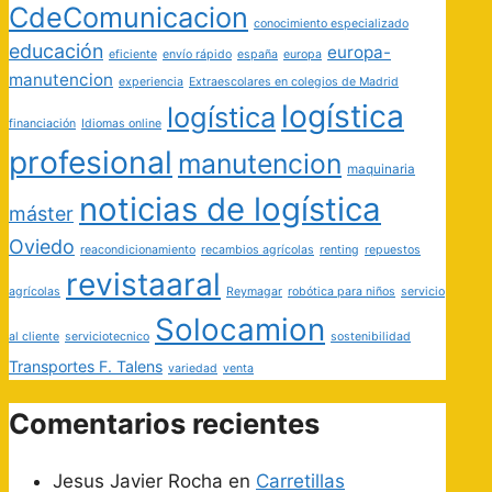
CdeComunicacion
conocimiento especializado
educación
europa-
eficiente
envío rápido
españa
europa
manutencion
experiencia
Extraescolares en colegios de Madrid
logística
logística
financiación
Idiomas online
profesional
manutencion
maquinaria
noticias de logística
máster
Oviedo
reacondicionamiento
recambios agrícolas
renting
repuestos
revistaaral
agrícolas
Reymagar
robótica para niños
servicio
Solocamion
al cliente
serviciotecnico
sostenibilidad
Transportes F. Talens
variedad
venta
Comentarios recientes
Jesus Javier Rocha
en
Carretillas