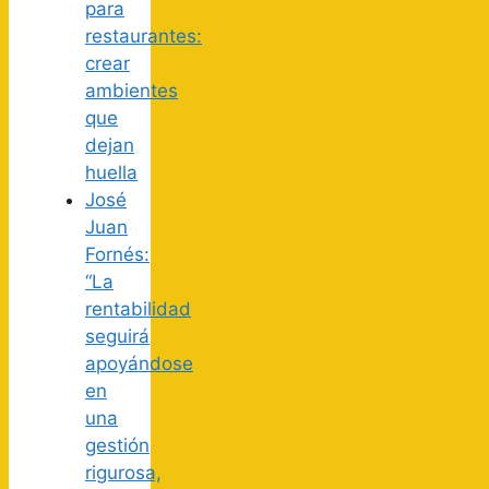
para
restaurantes:
crear
ambientes
que
dejan
huella
José
Juan
Fornés:
“La
rentabilidad
seguirá
apoyándose
en
una
gestión
rigurosa,