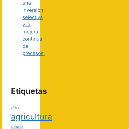
una
inversión
selectiva
y la
mejora
continua
de
procesos”
Etiquetas
africa
agricultura
almacén