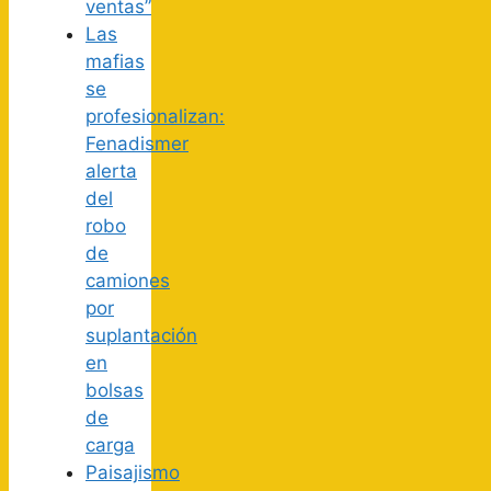
ventas”
Las
mafias
se
profesionalizan:
Fenadismer
alerta
del
robo
de
camiones
por
suplantación
en
bolsas
de
carga
Paisajismo