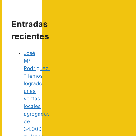
Entradas
recientes
José
Mª
Rodríguez:
“Hemos
logrado
unas
ventas
locales
agregadas
de
34.000