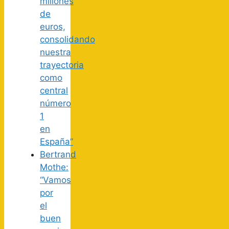
millones
de
euros,
consolidando
nuestra
trayectoria
como
central
número
1
en
España”
Bertrand
Mothe:
“Vamos
por
el
buen