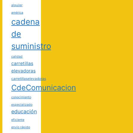
alquiler
américa
cadena
de
suministro
calidad
carretillas
elevadoras
carretillaselevadoras
CdeComunicacion
conocimiento
especializado
educación
eficiente
envío rápido