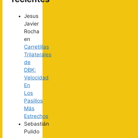
Jesus
Javier
Rocha
en
Carretillas
Trilaterales
de
DBK:
Velocidad
En
Los
Pasillos
Más
Estrechos
Sebastián
Pulido