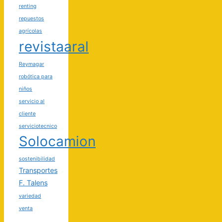
renting
repuestos
agrícolas
revistaaral
Reymagar
robótica para
niños
servicio al
cliente
serviciotecnico
Solocamion
sostenibilidad
Transportes
F. Talens
variedad
venta