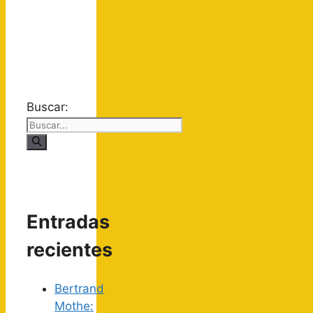
Buscar:
Entradas
recientes
Bertrand
Mothe: