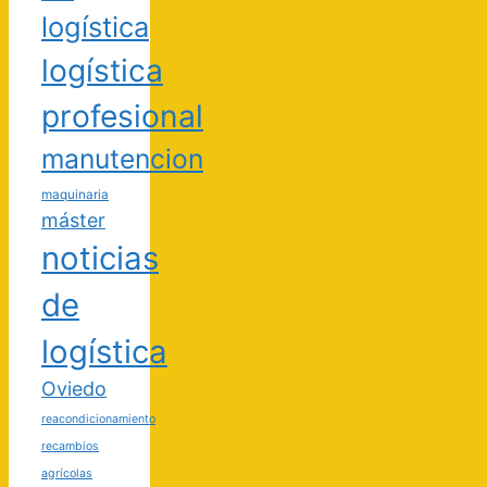
logística
logística
profesional
manutencion
maquinaria
máster
noticias
de
logística
Oviedo
reacondicionamiento
recambios
agrícolas