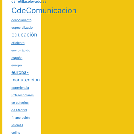
carretillaselevadoras
CdeComunicacion
conocimiento
especializado
educación
eficiente
envío rápido
españa
europa
europa-
manutencion
experiencia
Extraescolares
en colegios
de Madrid
financiación
Idiomas
online