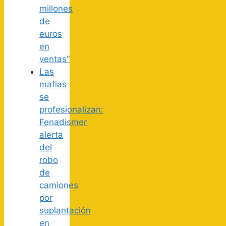
millones
de
euros
en
ventas”
Las
mafias
se
profesionalizan:
Fenadismer
alerta
del
robo
de
camiones
por
suplantación
en