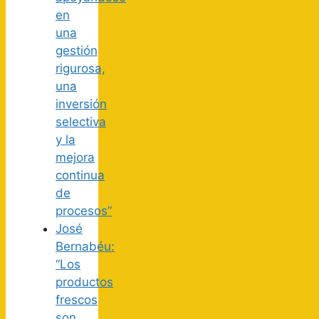
en
una
gestión
rigurosa,
una
inversión
selectiva
y la
mejora
continua
de
procesos”
José
Bernabéu:
“Los
productos
frescos
son