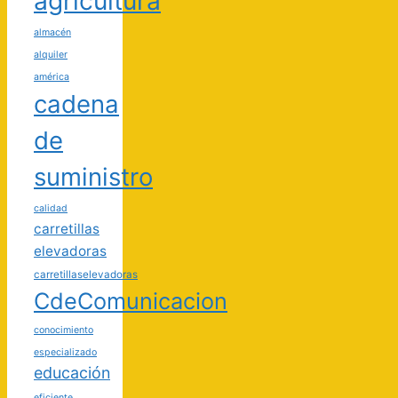
agricultura
almacén
alquiler
américa
cadena
de
suministro
calidad
carretillas
elevadoras
carretillaselevadoras
CdeComunicacion
conocimiento
especializado
educación
eficiente