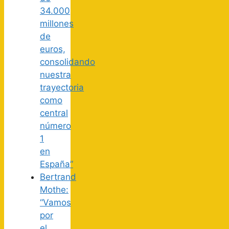
34.000
millones
de
euros,
consolidando
nuestra
trayectoria
como
central
número
1
en
España”
Bertrand
Mothe:
“Vamos
por
el