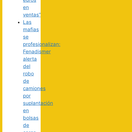
en
ventas”
Las
mafias
se
profesionalizan:
Fenadismer
alerta
del
robo
de
camiones
por
suplantación
en
bolsas
de