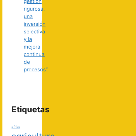
gestión
rigurosa,
una
inversión
selectiva
y la
mejora
continua
de
procesos”
Etiquetas
africa