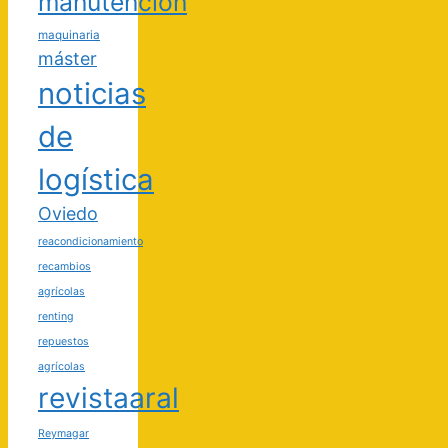
manutencion
maquinaria
máster
noticias
de
logística
Oviedo
reacondicionamiento
recambios
agrícolas
renting
repuestos
agrícolas
revistaaral
Reymagar