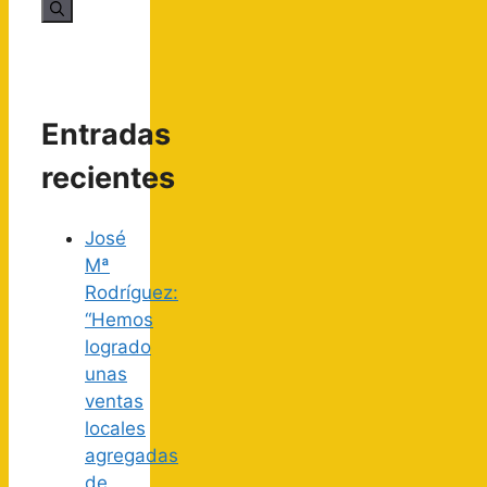
Entradas
recientes
José
Mª
Rodríguez:
“Hemos
logrado
unas
ventas
locales
agregadas
de