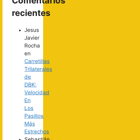
Comentarios
recientes
Jesus
Javier
Rocha
en
Carretillas
Trilaterales
de
DBK:
Velocidad
En
Los
Pasillos
Más
Estrechos
Sebastián