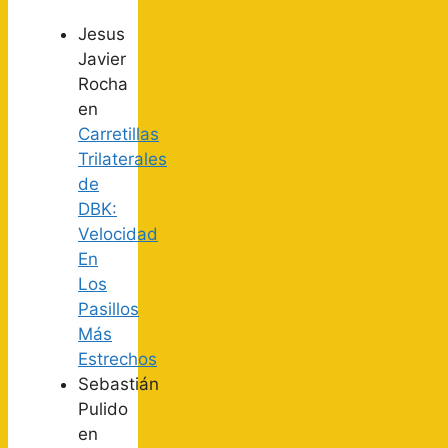
Jesus
Javier
Rocha
en
Carretillas
Trilaterales
de
DBK:
Velocidad
En
Los
Pasillos
Más
Estrechos
Sebastián
Pulido
en