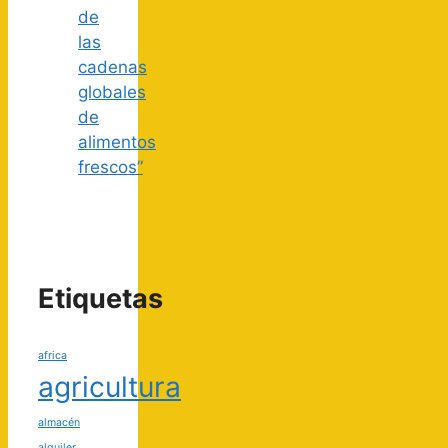
de
las
cadenas
globales
de
alimentos
frescos”
Etiquetas
africa
agricultura
almacén
alquiler