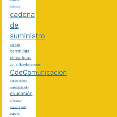
américa
cadena
de
suministro
calidad
carretillas
elevadoras
carretillaselevadoras
CdeComunicacion
conocimiento
especializado
educación
eficiente
envío rápido
españa