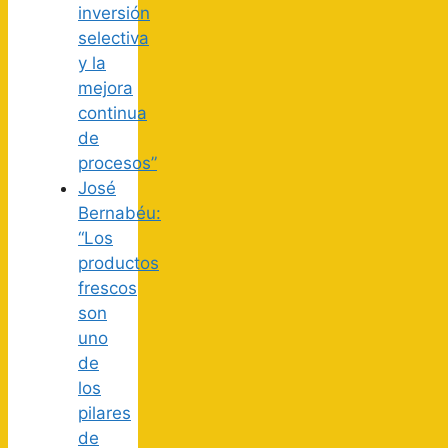
inversión
selectiva
y la
mejora
continua
de
procesos”
José
Bernabéu:
“Los
productos
frescos
son
uno
de
los
pilares
de