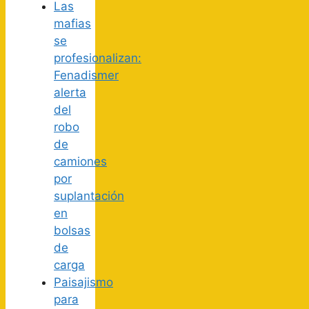
Las
mafias
se
profesionalizan:
Fenadismer
alerta
del
robo
de
camiones
por
suplantación
en
bolsas
de
carga
Paisajismo
para