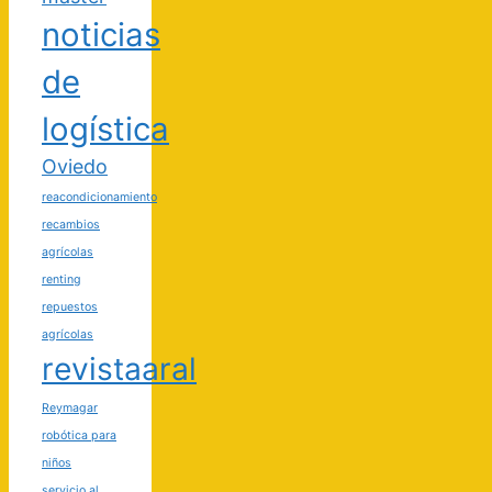
noticias
de
logística
Oviedo
reacondicionamiento
recambios
agrícolas
renting
repuestos
agrícolas
revistaaral
Reymagar
robótica para
niños
servicio al