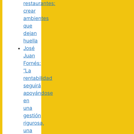
restaurantes:
crear
ambientes
que
dejan
huella
José
Juan
Fornés:
“La
rentabilidad
seguirá
apoyándose
en
una
gestión
rigurosa,
una