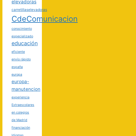
elevadoras
carretillaselevadoras
CdeComunicacion
conocimiento
especializado
educación
eficiente
envío rápido
españa
europa
europa-
manutencion
experiencia
Extraescolares
en colegios
de Madrid
financiación
Idiomas