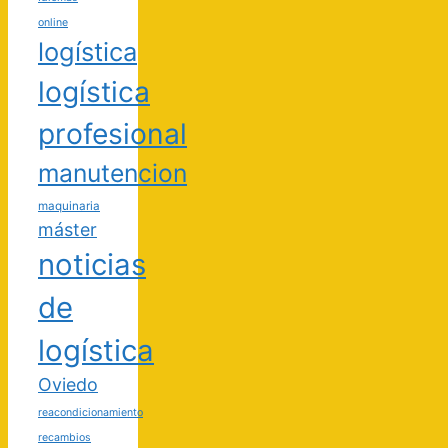
online
logística
logística
profesional
manutencion
maquinaria
máster
noticias
de
logística
Oviedo
reacondicionamiento
recambios