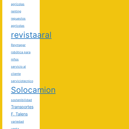
agrícolas
renting
repuestos
agrícolas
revistaaral
Reymagar
robótica para
niños
servicio al
cliente
serviciotecnico
Solocamion
sostenibilidad
Transportes
F. Talens
variedad
venta