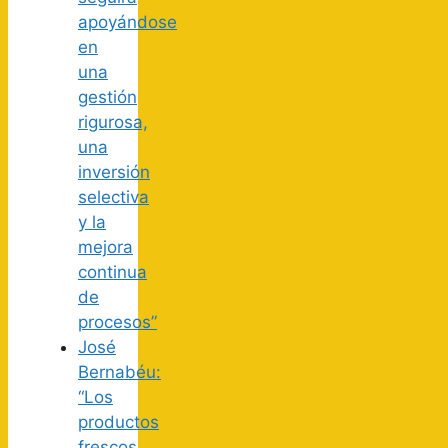
apoyándose
en
una
gestión
rigurosa,
una
inversión
selectiva
y la
mejora
continua
de
procesos”
José
Bernabéu:
“Los
productos
frescos