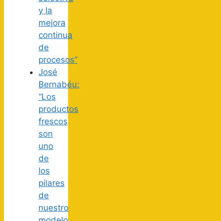
y la
mejora
continua
de
procesos”
José
Bernabéu:
“Los
productos
frescos
son
uno
de
los
pilares
de
nuestro
modelo