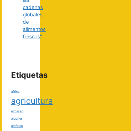
cadenas
globales
de
alimentos
frescos”
Etiquetas
africa
agricultura
almacén
alquiler
américa