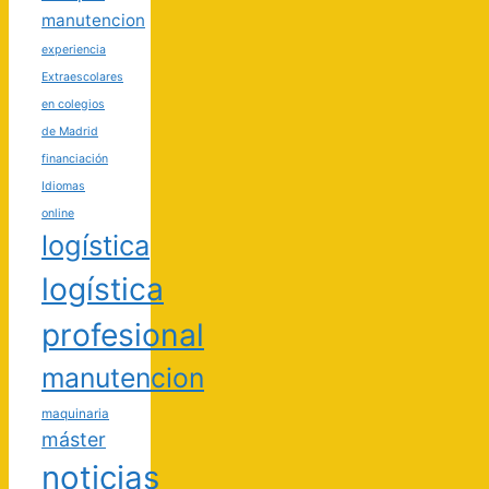
manutencion
experiencia
Extraescolares
en colegios
de Madrid
financiación
Idiomas
online
logística
logística
profesional
manutencion
maquinaria
máster
noticias