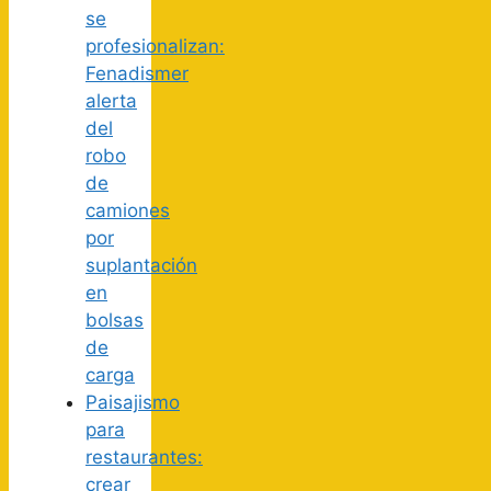
se
profesionalizan:
Fenadismer
alerta
del
robo
de
camiones
por
suplantación
en
bolsas
de
carga
Paisajismo
para
restaurantes:
crear