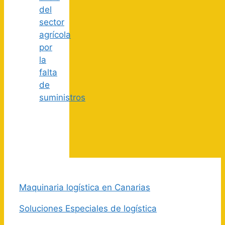
del
sector
agrícola
por
la
falta
de
suministros
Maquinaria logística en Canarias
Soluciones Especiales de logística