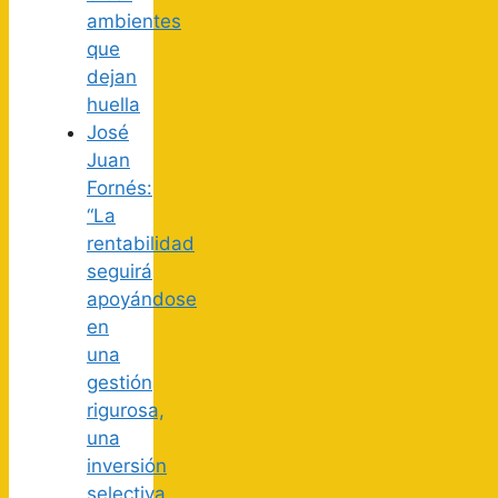
ambientes
que
dejan
huella
José
Juan
Fornés:
“La
rentabilidad
seguirá
apoyándose
en
una
gestión
rigurosa,
una
inversión
selectiva