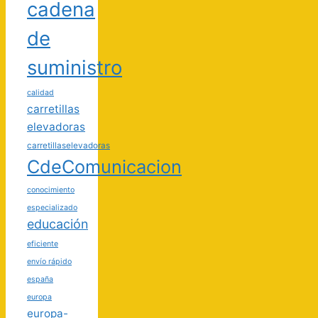
cadena
de
suministro
calidad
carretillas
elevadoras
carretillaselevadoras
CdeComunicacion
conocimiento
especializado
educación
eficiente
envío rápido
españa
europa
europa-