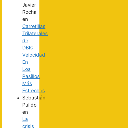
Javier
Rocha
en
Carretillas
Trilaterales
de
DBK:
Velocidad
En
Los
Pasillos
Más
Estrechos
Sebastián
Pulido
en
La
crisis