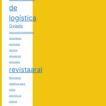
de
logística
Oviedo
reacondicionamiento
recambios
agrícolas
renting
repuestos
agrícolas
revistaaral
Reymagar
robótica para
niños
servicio al
cliente