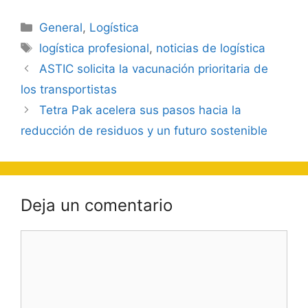
Categorías
General
,
Logística
Etiquetas
logística profesional
,
noticias de logística
Navegación
ASTIC solicita la vacunación prioritaria de
de
los transportistas
entradas
Tetra Pak acelera sus pasos hacia la
reducción de residuos y un futuro sostenible
Deja un comentario
Comentario