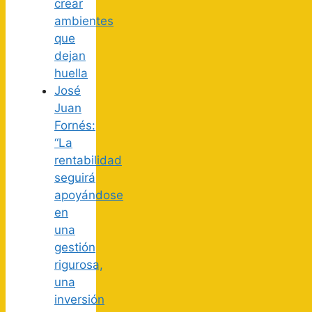
crear
ambientes
que
dejan
huella
José
Juan
Fornés:
“La
rentabilidad
seguirá
apoyándose
en
una
gestión
rigurosa,
una
inversión