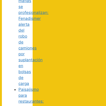
mafias
se
profesionalizan:
Fenadismer
alerta
del
robo
de
camiones
por
suplantación
en
bolsas
de
carga
Paisajismo
para
restaurantes: