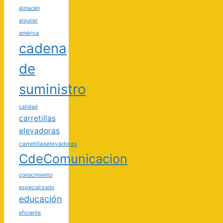
almacén
alquiler
américa
cadena
de
suministro
calidad
carretillas
elevadoras
carretillaselevadoras
CdeComunicacion
conocimiento
especializado
educación
eficiente