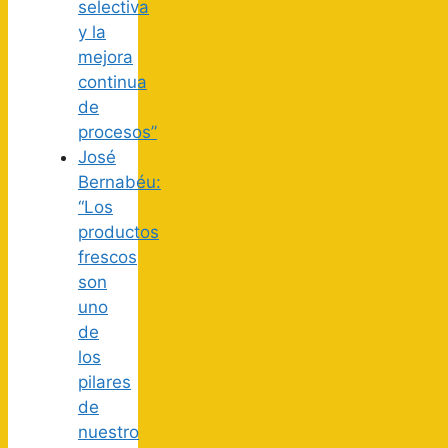
selectiva
y la
mejora
continua
de
procesos”
José
Bernabéu:
“Los
productos
frescos
son
uno
de
los
pilares
de
nuestro