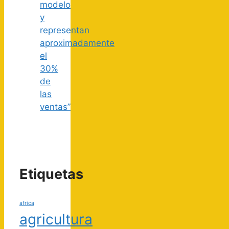
modelo
y
representan
aproximadamente
el
30%
de
las
ventas”
Etiquetas
africa
agricultura