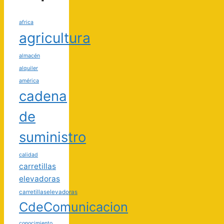
africa
agricultura
almacén
alquiler
américa
cadena
de
suministro
calidad
carretillas
elevadoras
carretillaselevadoras
CdeComunicacion
conocimiento