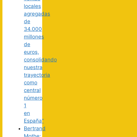
locales
agregadas
de
34.000
millones
de
euros,
consolidando
nuestra
trayectoria
como
central
número
1
en
España”
Bertrand
Mothe: