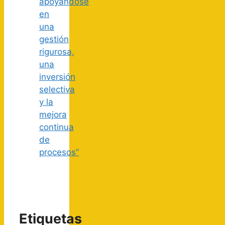
apoyándose
en
una
gestión
rigurosa,
una
inversión
selectiva
y la
mejora
continua
de
procesos”
Etiquetas