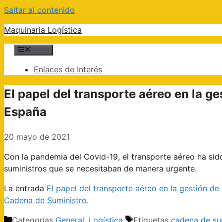
Saltar al contenido
Maquinaria Logística
Menú
Enlaces de Interés
El papel del transporte aéreo en la ge
España
20 mayo de 2021
Con la pandemia del Covid-19, el transporte aéreo ha sid
suministros que se necesitaban de manera urgente.
La entrada
El papel del transporte aéreo en la gestión de
Cadena de Suministro
.
Categorías
General
,
Logística
Etiquetas
cadena de su