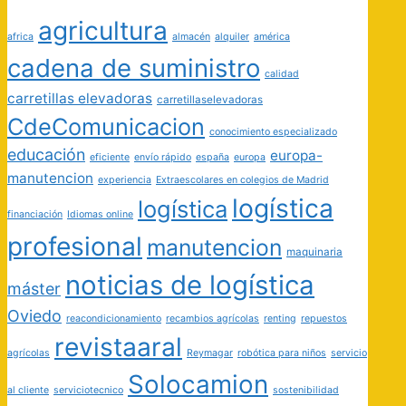
agricultura
africa
almacén
alquiler
américa
cadena de suministro
calidad
carretillas elevadoras
carretillaselevadoras
CdeComunicacion
conocimiento especializado
educación
europa-
eficiente
envío rápido
españa
europa
manutencion
experiencia
Extraescolares en colegios de Madrid
logística
logística
financiación
Idiomas online
profesional
manutencion
maquinaria
noticias de logística
máster
Oviedo
reacondicionamiento
recambios agrícolas
renting
repuestos
revistaaral
agrícolas
Reymagar
robótica para niños
servicio
Solocamion
al cliente
serviciotecnico
sostenibilidad