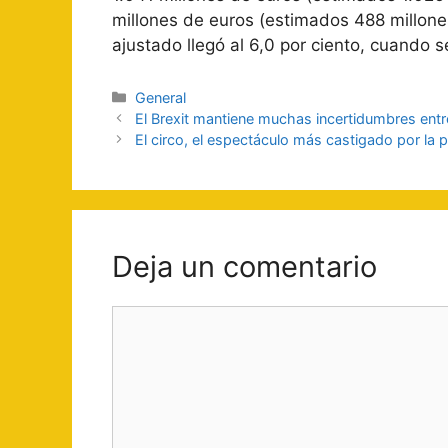
millones de euros (estimados 488 millones
ajustado llegó al 6,0 por ciento, cuando s
Categorías
General
Navegación
El Brexit mantiene muchas incertidumbres entre
de
El circo, el espectáculo más castigado por la
entradas
Deja un comentario
Comentario