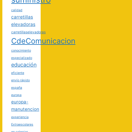
calidad
carretillas
elevadoras
carretillaselevadoras
CdeComunicacion
conocimiento
especializado
educación
eficiente
envío rápido
españa
europa
europa-
manutencion
experiencia
Extraescolares
en colegios