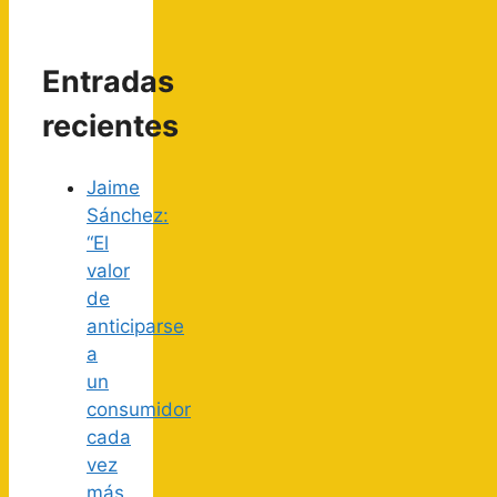
Entradas
recientes
Jaime
Sánchez:
“El
valor
de
anticiparse
a
un
consumidor
cada
vez
más