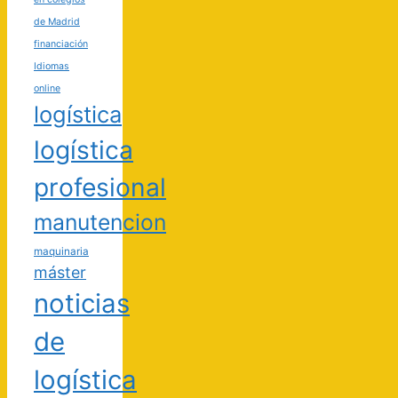
de Madrid
financiación
Idiomas
online
logística
logística
profesional
manutencion
maquinaria
máster
noticias
de
logística