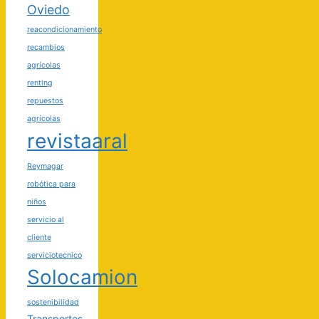
Oviedo
reacondicionamiento
recambios
agrícolas
renting
repuestos
agrícolas
revistaaral
Reymagar
robótica para
niños
servicio al
cliente
serviciotecnico
Solocamion
sostenibilidad
Transportes