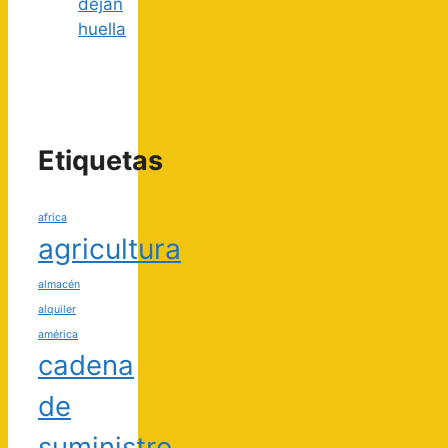
dejan
huella
Etiquetas
africa
agricultura
almacén
alquiler
américa
cadena
de
suministro