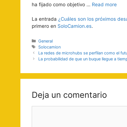
ha fijado como objetivo …
Read more
La entrada
¿Cuáles son los próximos desa
primero en
SoloCamion.es
.
Categorías
General
Etiquetas
Solocamion
Navegación
La redes de microhubs se perfilan como el fut
de
La probabilidad de que un buque llegue a tiempo
entradas
Deja un comentario
Comentario