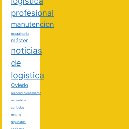
logística
profesional
manutencion
maquinaria
máster
noticias
de
logística
Oviedo
reacondicionamiento
recambios
agrícolas
renting
repuestos