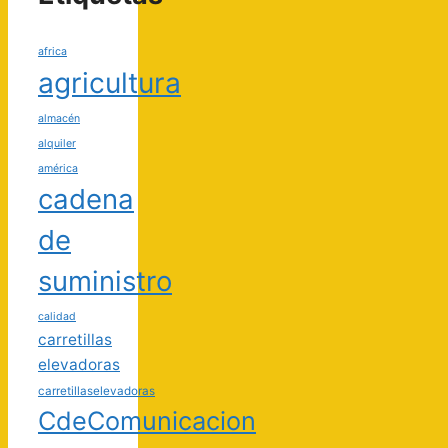
africa
agricultura
almacén
alquiler
américa
cadena
de
suministro
calidad
carretillas
elevadoras
carretillaselevadoras
CdeComunicacion