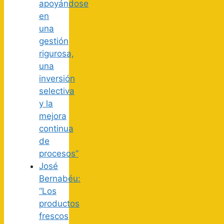
apoyándose
en
una
gestión
rigurosa,
una
inversión
selectiva
y la
mejora
continua
de
procesos”
José
Bernabéu:
“Los
productos
frescos