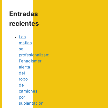
Entradas
recientes
Las
mafias
se
profesionalizan:
Fenadismer
alerta
del
robo
de
camiones
por
suplantación