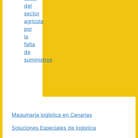
del
sector
agrícola
por
la
falta
de
suministros
Maquinaria logística en Canarias
Soluciones Especiales de logística