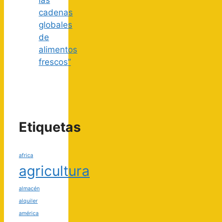
cadenas
globales
de
alimentos
frescos”
Etiquetas
africa
agricultura
almacén
alquiler
américa