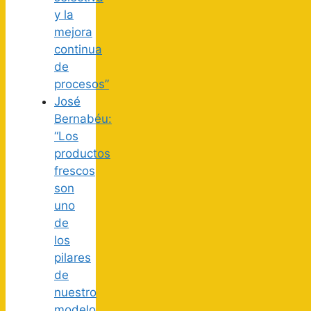
y la
mejora
continua
de
procesos”
José
Bernabéu:
“Los
productos
frescos
son
uno
de
los
pilares
de
nuestro
modelo