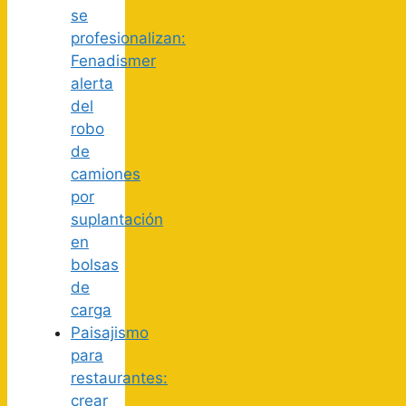
se
profesionalizan:
Fenadismer
alerta
del
robo
de
camiones
por
suplantación
en
bolsas
de
carga
Paisajismo
para
restaurantes:
crear