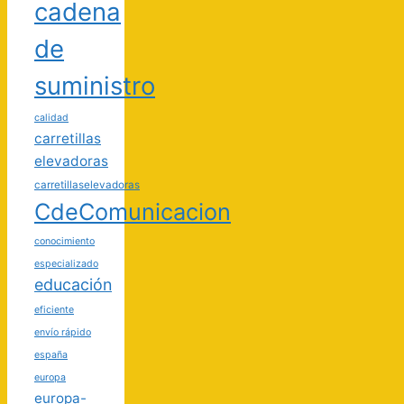
cadena
de
suministro
calidad
carretillas
elevadoras
carretillaselevadoras
CdeComunicacion
conocimiento
especializado
educación
eficiente
envío rápido
españa
europa
europa-