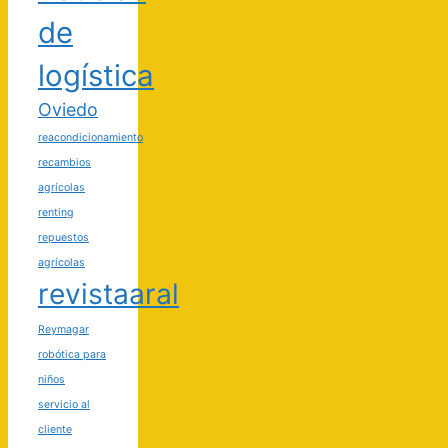
de
logística
Oviedo
reacondicionamiento
recambios
agrícolas
renting
repuestos
agrícolas
revistaaral
Reymagar
robótica para
niños
servicio al
cliente