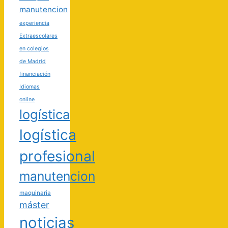
manutencion
experiencia
Extraescolares
en colegios
de Madrid
financiación
Idiomas
online
logística
logística
profesional
manutencion
maquinaria
máster
noticias