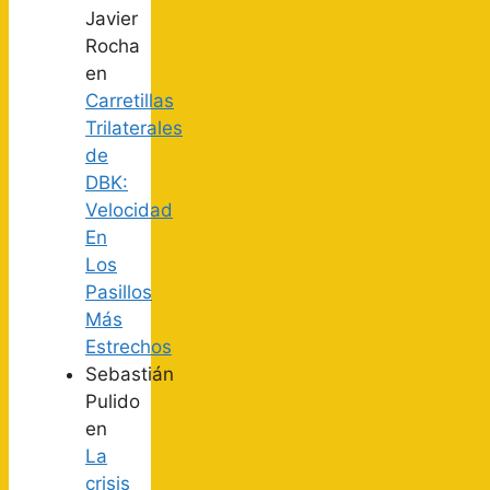
Javier
Rocha
en
Carretillas
Trilaterales
de
DBK:
Velocidad
En
Los
Pasillos
Más
Estrechos
Sebastián
Pulido
en
La
crisis