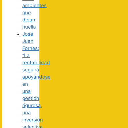
ambientes
que
dejan
huella
José
Juan
Fornés:
“La
rentabilidad
seguirá
apoyándose
en
una
gestión
rigurosa,
una
inversión
selectiva