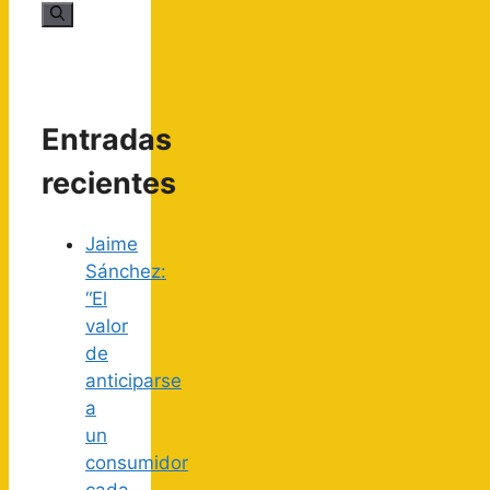
Entradas
recientes
Jaime
Sánchez:
“El
valor
de
anticiparse
a
un
consumidor
cada