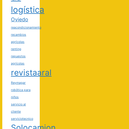
logística
Oviedo
reacondicionamiento
recambios
agrícolas
renting
repuestos
agrícolas
revistaaral
Reymagar
robótica para
niños
servicio al
cliente
serviciotecnico
Solocamion