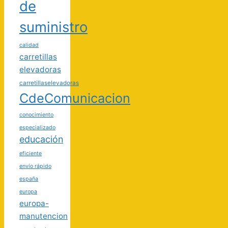
de
suministro
calidad
carretillas
elevadoras
carretillaselevadoras
CdeComunicacion
conocimiento
especializado
educación
eficiente
envío rápido
españa
europa
europa-
manutencion