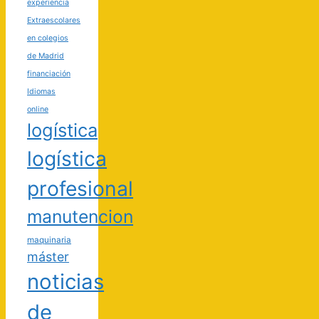
experiencia
Extraescolares
en colegios
de Madrid
financiación
Idiomas
online
logística
logística
profesional
manutencion
maquinaria
máster
noticias
de