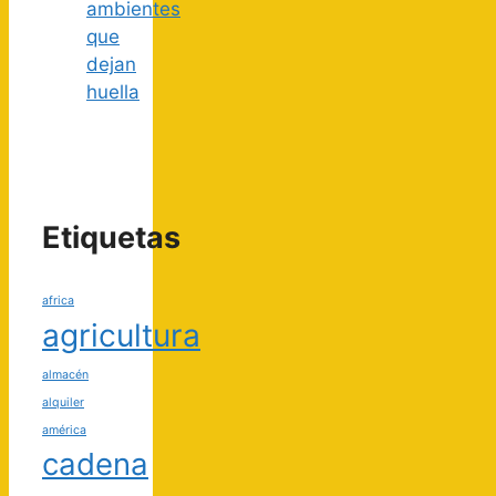
ambientes
que
dejan
huella
Etiquetas
africa
agricultura
almacén
alquiler
américa
cadena