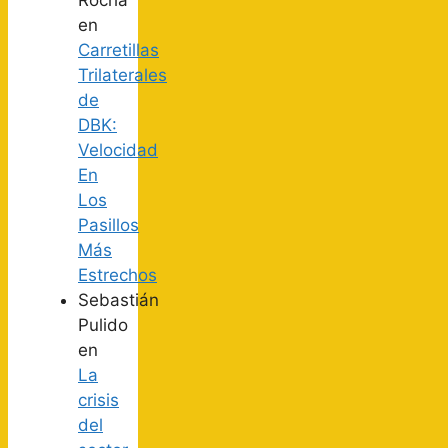
Rocha
en
Carretillas
Trilaterales
de
DBK:
Velocidad
En
Los
Pasillos
Más
Estrechos
Sebastián
Pulido
en
La
crisis
del