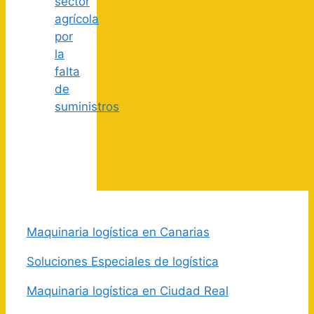
sector
agrícola
por
la
falta
de
suministros
Maquinaria logística en Canarias
Soluciones Especiales de logística
Maquinaria logística en Ciudad Real