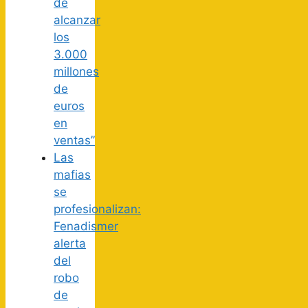
de
alcanzar
los
3.000
millones
de
euros
en
ventas”
Las
mafias
se
profesionalizan:
Fenadismer
alerta
del
robo
de