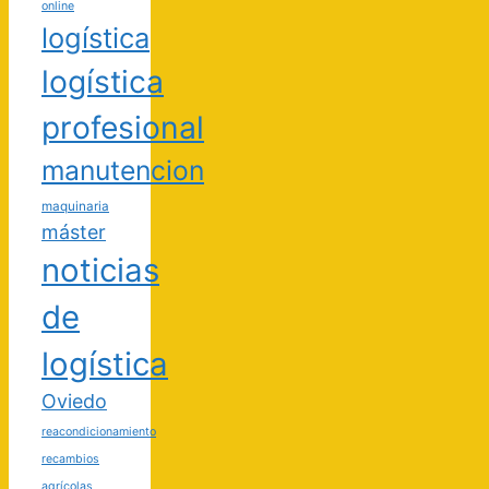
online
logística
logística
profesional
manutencion
maquinaria
máster
noticias
de
logística
Oviedo
reacondicionamiento
recambios
agrícolas