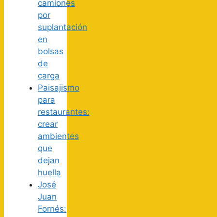
camiones
por
suplantación
en
bolsas
de
carga
Paisajismo
para
restaurantes:
crear
ambientes
que
dejan
huella
José
Juan
Fornés: