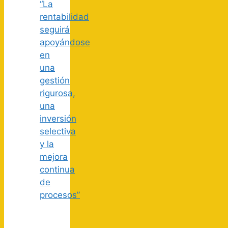
“La
rentabilidad
seguirá
apoyándose
en
una
gestión
rigurosa,
una
inversión
selectiva
y la
mejora
continua
de
procesos”