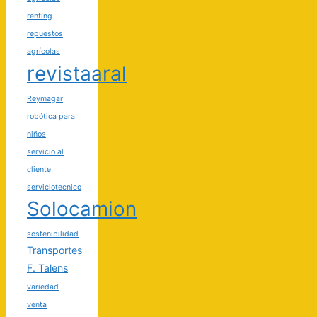
renting
repuestos
agrícolas
revistaaral
Reymagar
robótica para
niños
servicio al
cliente
serviciotecnico
Solocamion
sostenibilidad
Transportes
F. Talens
variedad
venta