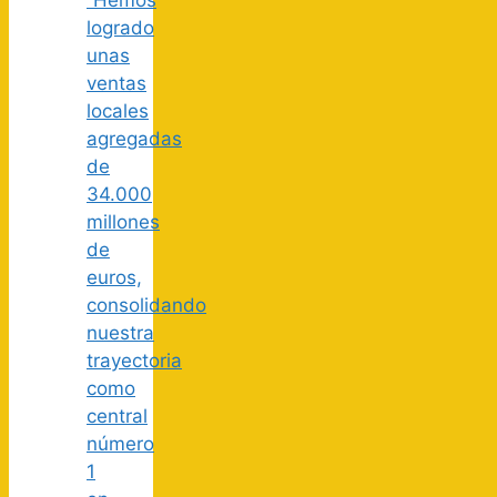
logrado
unas
ventas
locales
agregadas
de
34.000
millones
de
euros,
consolidando
nuestra
trayectoria
como
central
número
1