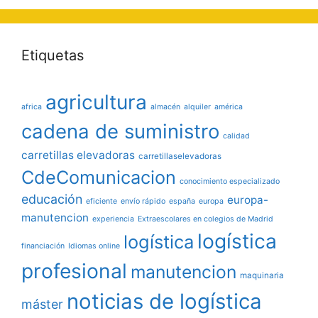
Etiquetas
agricultura
africa
almacén
alquiler
américa
cadena de suministro
calidad
carretillas elevadoras
carretillaselevadoras
CdeComunicacion
conocimiento especializado
educación
europa-
eficiente
envío rápido
españa
europa
manutencion
experiencia
Extraescolares en colegios de Madrid
logística
logística
financiación
Idiomas online
profesional
manutencion
maquinaria
noticias de logística
máster