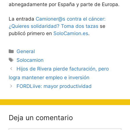
abnegadamente por España y parte de Europa.
La entrada
Camioner@s contra el cáncer:
¿Quieres solidaridad? Toma dos tazas
se
publicó primero en
SoloCamion.es
.
Categorías
General
Etiquetas
Solocamion
Navegación
Hijos de Rivera pierde facturación, pero
de
logra mantener empleo e inversión
entradas
FORDLiive: mayor productividad
Deja un comentario