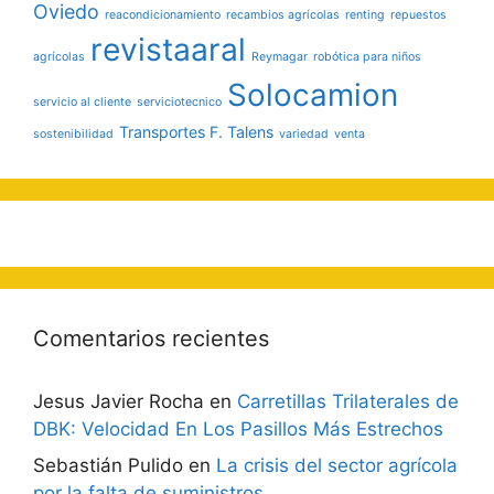
Oviedo
reacondicionamiento
recambios agrícolas
renting
repuestos
revistaaral
agrícolas
Reymagar
robótica para niños
Solocamion
servicio al cliente
serviciotecnico
Transportes F. Talens
sostenibilidad
variedad
venta
Comentarios recientes
Jesus Javier Rocha
en
Carretillas Trilaterales de
DBK: Velocidad En Los Pasillos Más Estrechos
Sebastián Pulido
en
La crisis del sector agrícola
por la falta de suministros