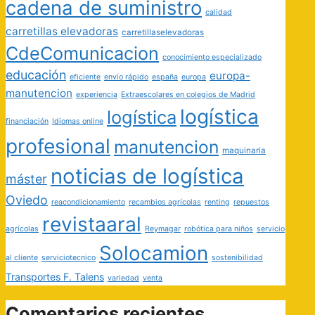
cadena de suministro
calidad
carretillas elevadoras
carretillaselevadoras
CdeComunicacion
conocimiento especializado
educación
europa-
eficiente
envío rápido
españa
europa
manutencion
experiencia
Extraescolares en colegios de Madrid
logística
logística
financiación
Idiomas online
profesional
manutencion
maquinaria
noticias de logística
máster
Oviedo
reacondicionamiento
recambios agrícolas
renting
repuestos
revistaaral
agrícolas
Reymagar
robótica para niños
servicio
Solocamion
al cliente
serviciotecnico
sostenibilidad
Transportes F. Talens
variedad
venta
Comentarios recientes