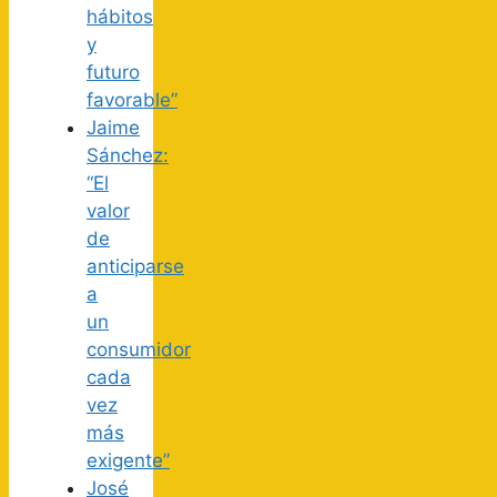
hábitos
y
futuro
favorable”
Jaime
Sánchez:
“El
valor
de
anticiparse
a
un
consumidor
cada
vez
más
exigente”
José