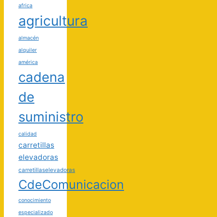
africa
agricultura
almacén
alquiler
américa
cadena
de
suministro
calidad
carretillas
elevadoras
carretillaselevadoras
CdeComunicacion
conocimiento
especializado