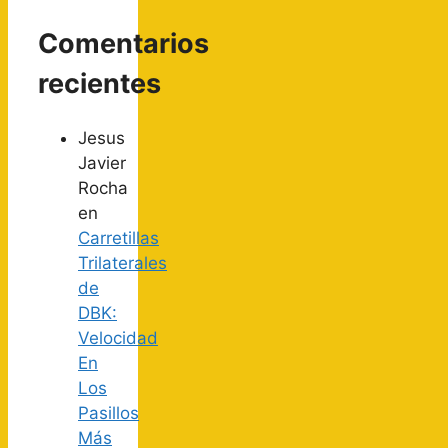
Comentarios
recientes
Jesus
Javier
Rocha
en
Carretillas
Trilaterales
de
DBK:
Velocidad
En
Los
Pasillos
Más