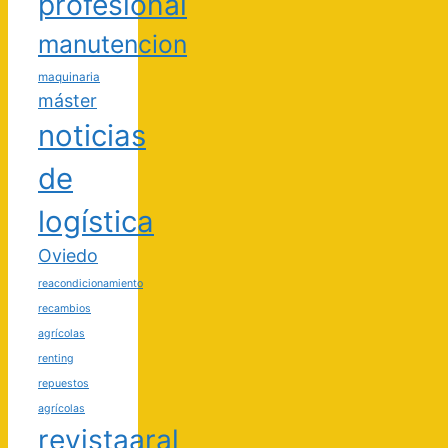
profesional
manutencion
maquinaria
máster
noticias
de
logística
Oviedo
reacondicionamiento
recambios
agrícolas
renting
repuestos
agrícolas
revistaaral