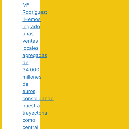
Mª
Rodríguez:
“Hemos
logrado
unas
ventas
locales
agregadas
de
34.000
millones
de
euros,
consolidando
nuestra
trayectoria
como
central