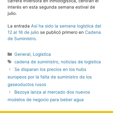
carrera inversora en inmologística, centran el
interés en esta segunda semana estival de
julio.
La entrada
Así ha sido la semana logística del
12 al 16 de julio
se publicó primero en
Cadena
de Suministro
.
Categorías
General
,
Logística
Etiquetas
cadena de suministro
,
noticias de logística
Navegación
Se disparan los precios en los hubs
de
europeos por la falta de suministro de los
entradas
gaseoductos rusos
Bezoya lanza al mercado dos nuevos
modelos de negocio para beber agua